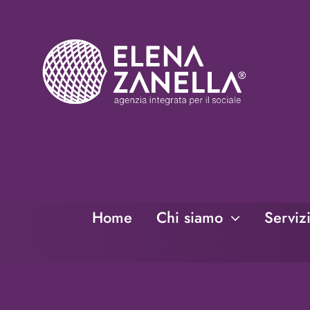
Salta
al
contenuto
Home
Chi siamo
Serviz