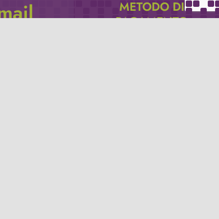
METODO DI
email
PAGAMENTO
icevere via e-mail
Se non hai un account PayPal puoi
pagare con la tua carta di credito.
Privacy policy
Termini e condizioni