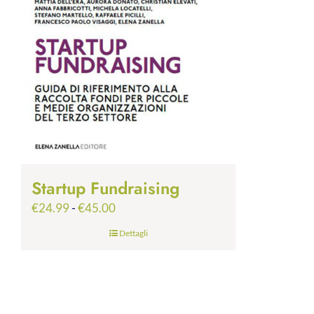
Startup Fundraising
Fascia
€
24.99
-
€
45.00
di
Dettagli
prezzo:
da
€24.99
a
€45.00