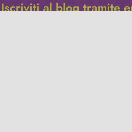
Iscriviti al blog tramite 
Inserisci il tuo indirizzo e-mail per iscriverti a questo blog, e r
le notifiche di nuovi post.
Indirizzo
email
Iscriviti
Leggi la
privacy policy
del blog.