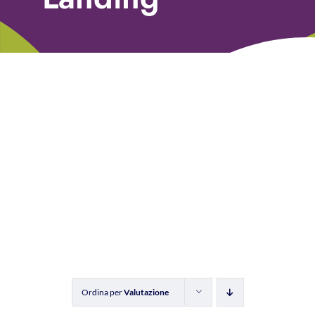
Libri
Fundraising Academy
Multimedia
Come contattarci
Ordina per
Valutazione