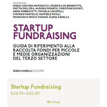
Startup Fundraising
Fascia
€
24.99
-
€
45.00
di
Dettagli
prezzo: