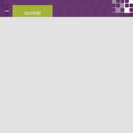
Iscriviti
Leggi la
privacy policy
del blog.
METODO DI PAGAMENTO
Se non hai un account PayPal puoi pagare con la tua carta di