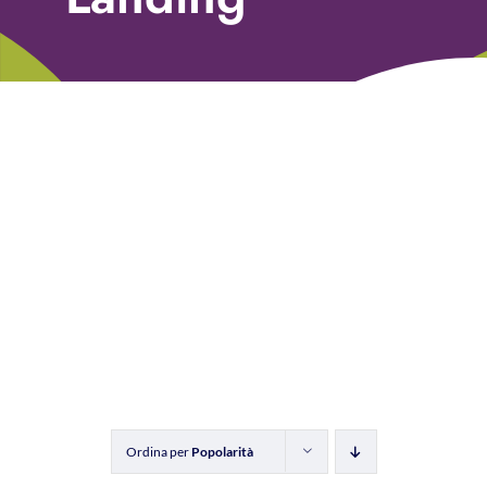
Libri
Fundraising Academy
Multimedia
Come contattarci
Ordina per
Popolarità