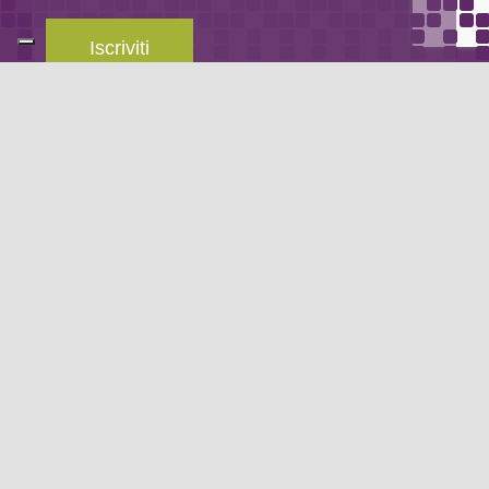
Iscriviti
Leggi la
privacy policy
del blog.
METODO DI PAGAMENTO
Se non hai un account PayPal puoi pagare con la tua carta di