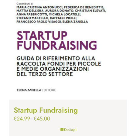
Startup Fundraising
Fascia
€
24.99
-
€
45.00
di
Dettagli
prezzo: