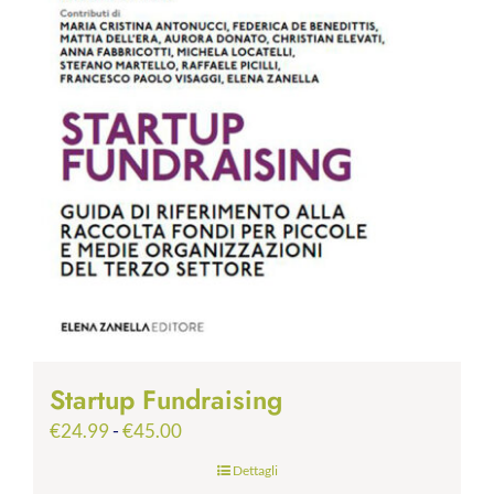
Startup Fundraising
Fascia
€
24.99
-
€
45.00
di
Dettagli
prezzo: