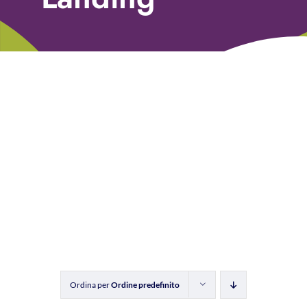
Libri
Fundraising Academy
Multimedia
Come contattarci
Ordina per
Ordine predefinito