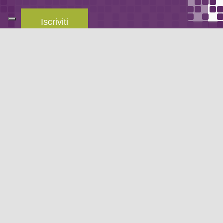
Iscriviti
Leggi la
privacy policy
del blog.
METODO DI PAGAMENTO
Se non hai un account PayPal puoi pagare con la tua carta di