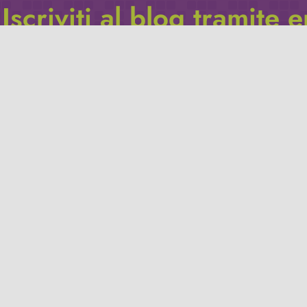
Iscriviti al blog tramite 
Inserisci il tuo indirizzo e-mail per iscriverti a questo blog, e r
le notifiche di nuovi post.
Indirizzo
email
Iscriviti
Leggi la
privacy policy
del blog.