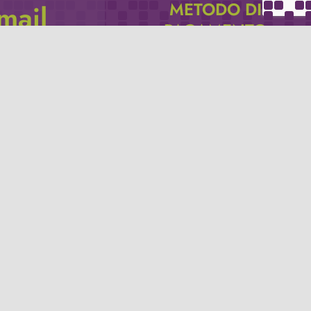
METODO DI
email
PAGAMENTO
icevere via e-mail
Se non hai un account PayPal puoi
pagare con la tua carta di credito.
Privacy policy
Termini e condizioni