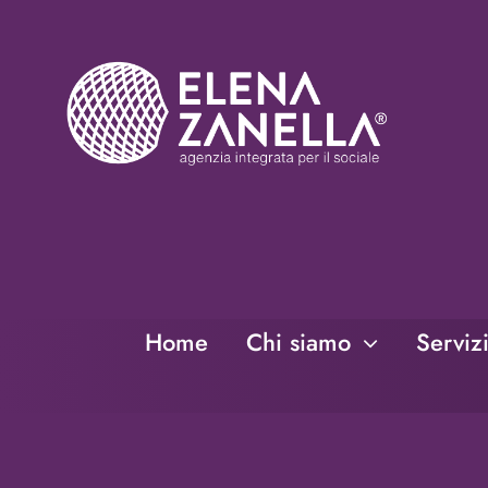
Salta
al
contenuto
Home
Chi siamo
Serviz