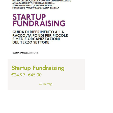
Startup Fundraising
Fascia
€
24.99
-
€
45.00
di
Dettagli
prezzo:
da
€24.99
a
€45.00