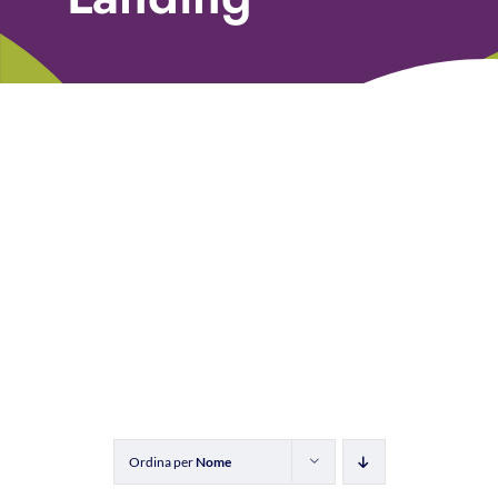
Libri
Fundraising Academy
Multimedia
Come contattarci
Ordina per
Nome