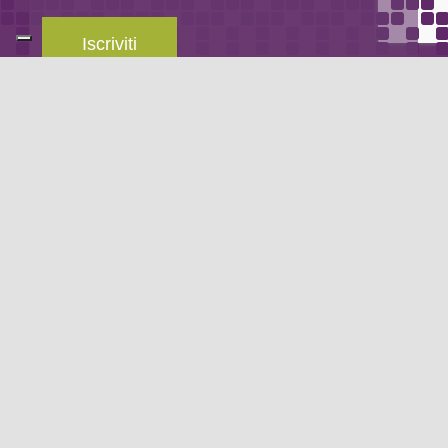
Iscriviti
Leggi la
privacy policy
del blog.
METODO DI PAGAMENTO
Se non hai un account PayPal puoi pagare con la tua carta di