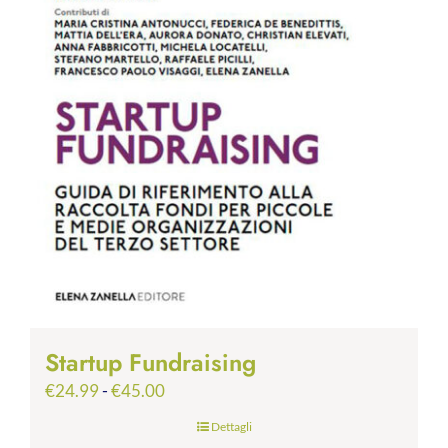
Startup Fundraising
Fascia
€
24.99
-
€
45.00
di
Dettagli
prezzo: