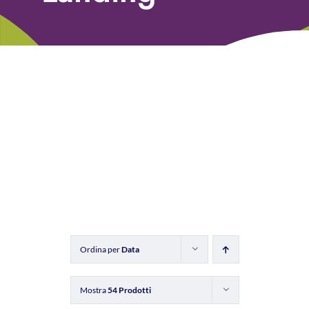
Libri
Fundraising Academy
Multimedia
Come contattarci
Ordina per
Data
Mostra
54 Prodotti