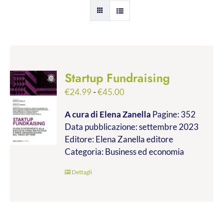
Startup Fundraising
Fascia
€
24.99
-
€
45.00
di
A cura di Elena Zanella
Pagine: 352
prezzo:
Data pubblicazione: settembre 2023
da
Editore: Elena Zanella editore
€24.99
Categoria: Business ed economia
a
€45.00
Dettagli