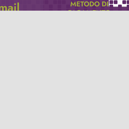
METODO DI
email
PAGAMENTO
icevere via e-mail
Se non hai un account PayPal puoi
pagare con la tua carta di credito.
Privacy policy
Termini e condizioni