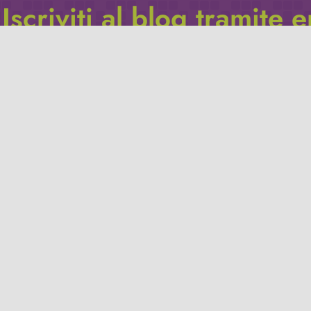
Iscriviti al blog tramite 
Inserisci il tuo indirizzo e-mail per iscriverti a questo blog, e r
le notifiche di nuovi post.
Indirizzo
email
Iscriviti
Leggi la
privacy policy
del blog.