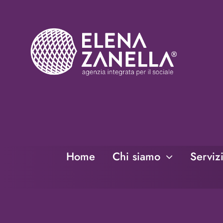
Salta
al
contenuto
Home
Chi siamo
Serviz