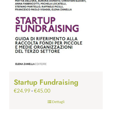
Startup Fundraising
Fascia
€
24.99
-
€
45.00
di
Dettagli
prezzo:
da
€24.99
a
€45.00