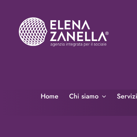
Salta
al
contenuto
Home
Chi siamo
Serviz