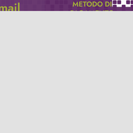
METODO DI
email
PAGAMENTO
icevere via e-mail
Se non hai un account PayPal puoi
pagare con la tua carta di credito.
Privacy policy
Termini e condizioni