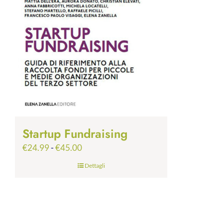
Startup Fundraising
Fascia
€
24.99
-
€
45.00
di
Dettagli
prezzo:
da
€24.99
a
€45.00