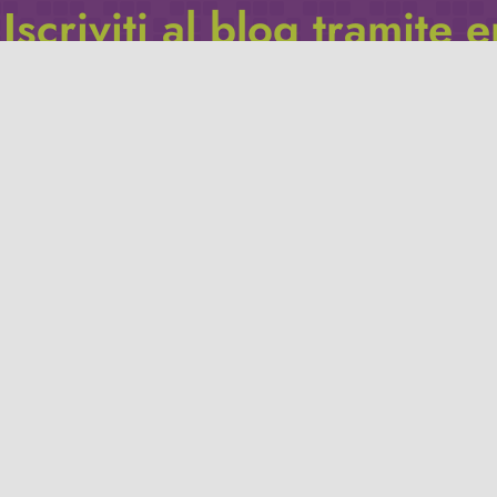
Iscriviti al blog tramite 
Inserisci il tuo indirizzo e-mail per iscriverti a questo blog, e r
le notifiche di nuovi post.
Indirizzo
email
Iscriviti
Leggi la
privacy policy
del blog.