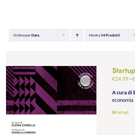
Ordina per
Data
Mostra
54 Prodotti
Startu
€
24.99
-
A cura di 
economia
Dettagli