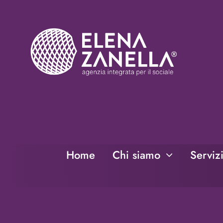
Salta
al
contenuto
Home
Chi siamo
Serviz