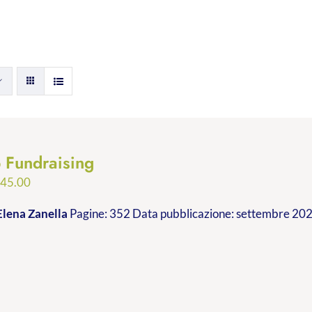
p Fundraising
Fascia
€
45.00
di
Elena Zanella
Pagine: 352 Data pubblicazione: settembre 2023
prezzo:
da
€24.99
a
€45.00