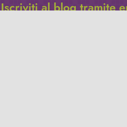
Iscriviti al blog tramite 
Inserisci il tuo indirizzo e-mail per iscriverti a questo blog, e r
le notifiche di nuovi post.
Indirizzo
email
Iscriviti
Leggi la
privacy policy
del blog.