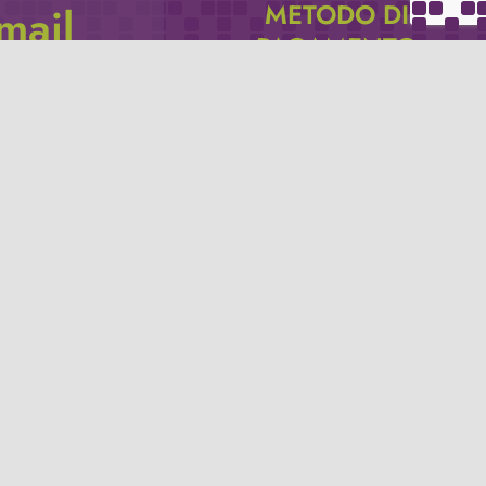
METODO DI
email
PAGAMENTO
icevere via e-mail
Se non hai un account PayPal puoi
pagare con la tua carta di credito.
Privacy policy
Termini e condizioni