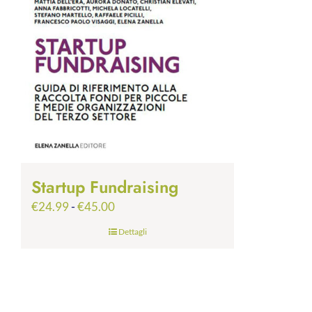
Startup Fundraising
Fascia
€
24.99
-
€
45.00
di
Dettagli
prezzo:
da
€24.99
a
€45.00