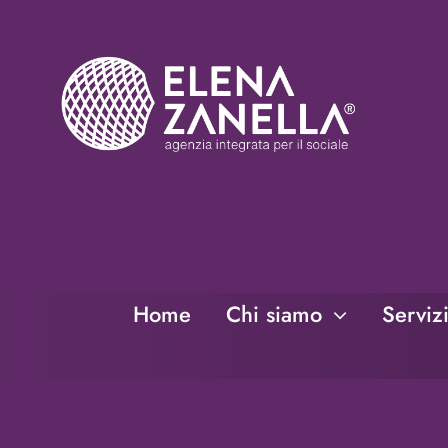
Salta
al
contenuto
Home
Chi siamo
Serviz