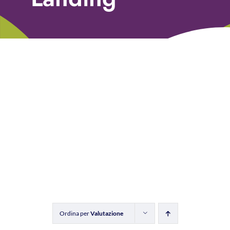
Libri
Fundraising Academy
Multimedia
Come contattarci
Ordina per
Valutazione