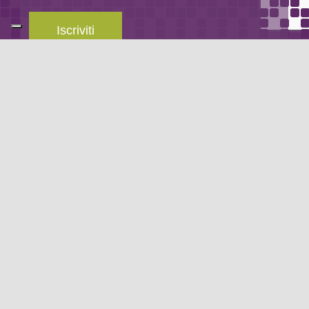
Iscriviti
Leggi la
privacy policy
del blog.
METODO DI PAGAMENTO
Se non hai un account PayPal puoi pagare con la tua carta di