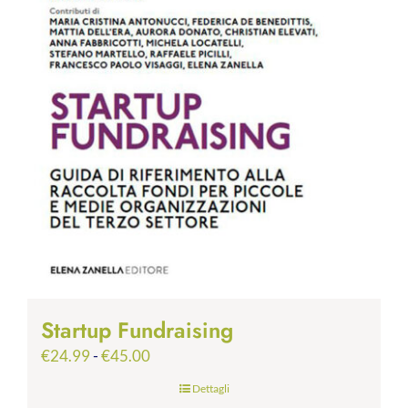
Startup Fundraising
Fascia
€
24.99
-
€
45.00
di
Dettagli
prezzo: