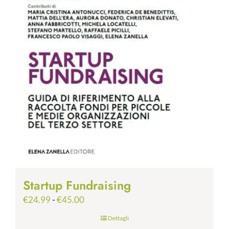
Startup Fundraising
Fascia
€
24.99
-
€
45.00
di
Dettagli
prezzo: