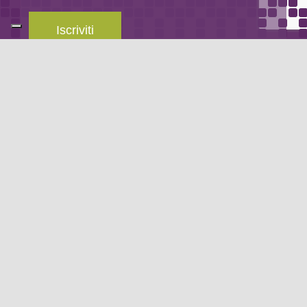
Iscriviti
Leggi la
privacy policy
del blog.
METODO DI PAGAMENTO
Se non hai un account PayPal puoi pagare con la tua carta di