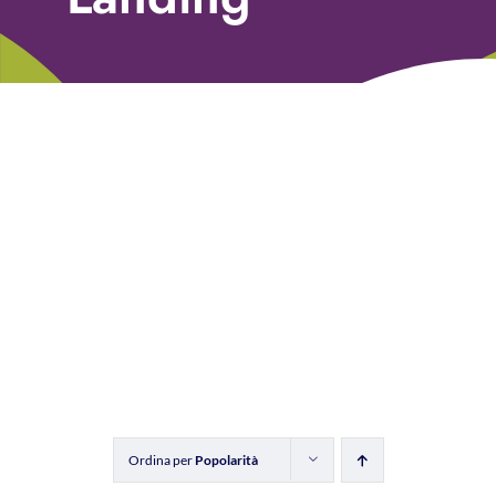
Libri
Fundraising Academy
Multimedia
Come contattarci
Ordina per
Popolarità