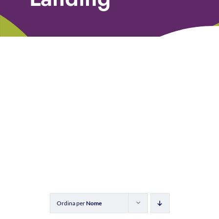
Libri
Fundraising Academy
Multimedia
Come contattarci
Ordina per
Nome