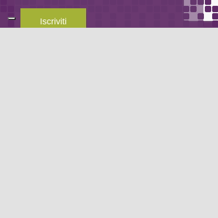
Iscriviti
Leggi la
privacy policy
del blog.
METODO DI PAGAMENTO
Se non hai un account PayPal puoi pagare con la tua carta di