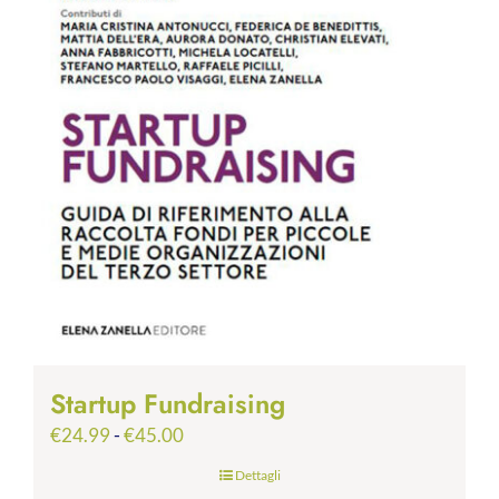
Startup Fundraising
Fascia
€
24.99
-
€
45.00
di
Dettagli
prezzo: