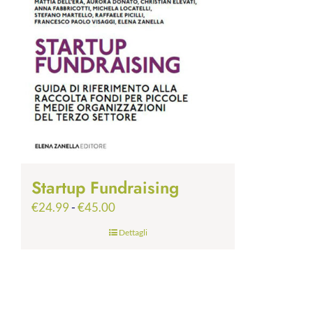
Startup Fundraising
Fascia
€
24.99
-
€
45.00
di
Dettagli
prezzo:
da
€24.99
a
€45.00