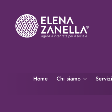
Salta
al
contenuto
Home
Chi siamo
Serviz