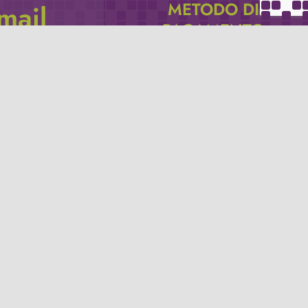
METODO DI
email
PAGAMENTO
icevere via e-mail
Se non hai un account PayPal puoi
pagare con la tua carta di credito.
Privacy policy
Termini e condizioni