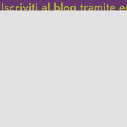
Iscriviti al blog tramite 
Inserisci il tuo indirizzo e-mail per iscriverti a questo blog, e r
le notifiche di nuovi post.
Indirizzo
email
Iscriviti
Leggi la
privacy policy
del blog.