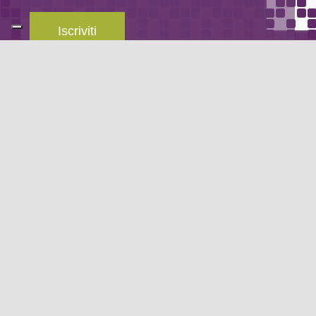
Iscriviti
Leggi la
privacy policy
del blog.
METODO DI PAGAMENTO
Se non hai un account PayPal puoi pagare con la tua carta di