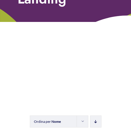
Libri
Fundraising Academy
Multimedia
Come contattarci
Ordina per
Nome