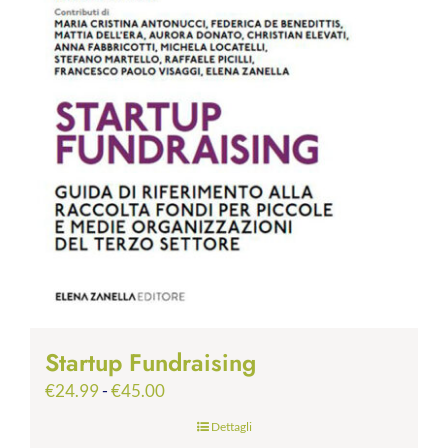
Startup Fundraising
Fascia
€
24.99
-
€
45.00
di
Dettagli
prezzo: