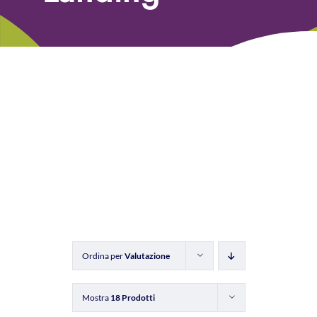
Libri
Fundraising Academy
Multimedia
Come contattarci
Ordina per
Valutazione
Mostra
18 Prodotti