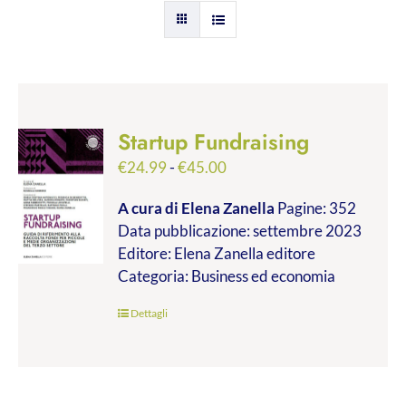
Startup Fundraising
Fascia
€
24.99
-
€
45.00
di
A cura di Elena Zanella
Pagine: 352
prezzo:
Data pubblicazione: settembre 2023
da
Editore: Elena Zanella editore
€24.99
Categoria: Business ed economia
a
€45.00
Dettagli