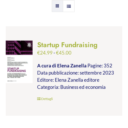
Startup Fundraising
Fascia
€
24.99
-
€
45.00
di
A cura di Elena Zanella
Pagine: 352
prezzo:
Data pubblicazione: settembre 2023
da
Editore: Elena Zanella editore
€24.99
Categoria: Business ed economia
a
€45.00
Dettagli