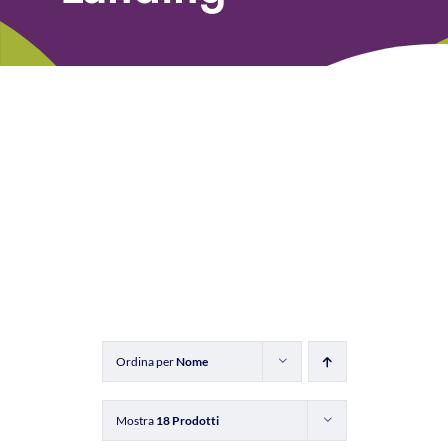
Libri
Fundraising Academy
Multimedia
Come contattarci
Ordina per
Nome
Mostra
18 Prodotti