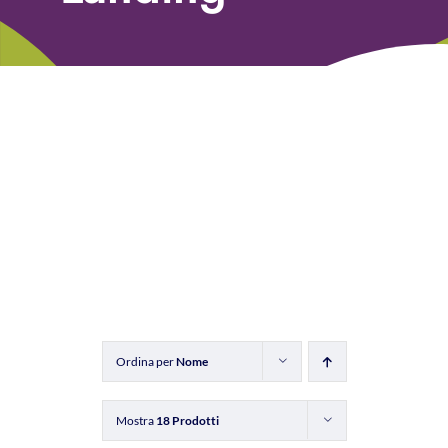
Libri
Fundraising Academy
Multimedia
Come contattarci
Ordina per
Nome
Mostra
18 Prodotti