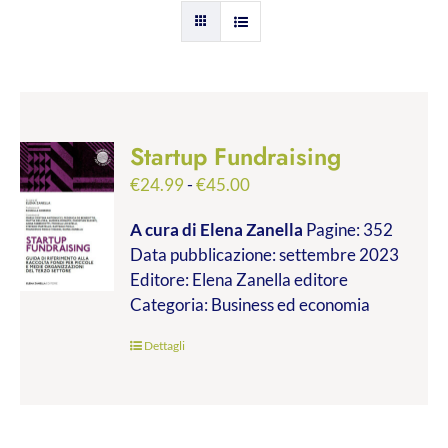
Startup Fundraising
Fascia
€
24.99
-
€
45.00
di
A cura di Elena Zanella
Pagine: 352
prezzo:
Data pubblicazione: settembre 2023
da
Editore: Elena Zanella editore
€24.99
Categoria: Business ed economia
a
€45.00
Dettagli