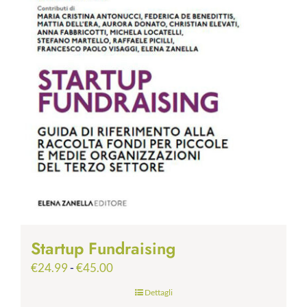
Startup Fundraising
Fascia
€
24.99
-
€
45.00
di
Dettagli
prezzo: