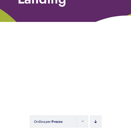
Libri
Fundraising Academy
Multimedia
Come contattarci
Ordina per
Prezzo