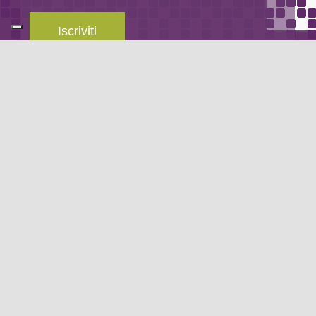
Iscriviti
Leggi la
privacy policy
del blog.
METODO DI PAGAMENTO
Se non hai un account PayPal puoi pagare con la tua carta di