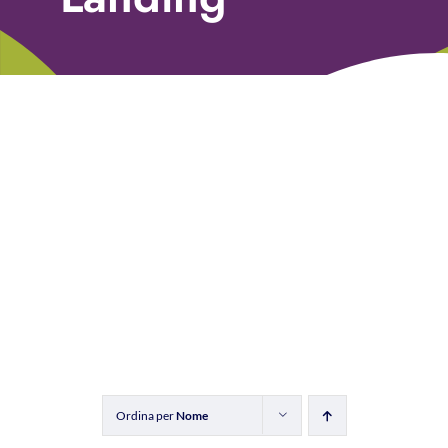
Libri
Fundraising Academy
Multimedia
Come contattarci
Ordina per
Nome