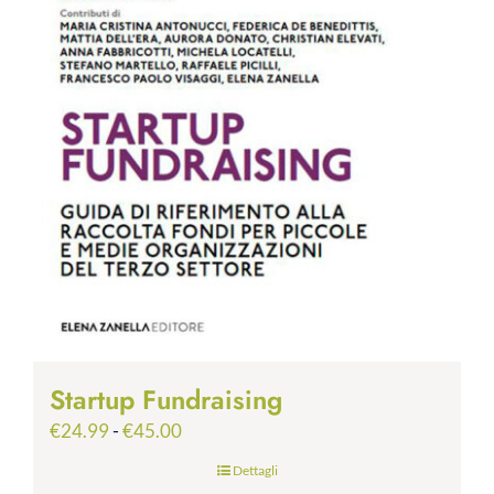
Startup Fundraising
Fascia
€
24.99
-
€
45.00
di
Dettagli
prezzo: