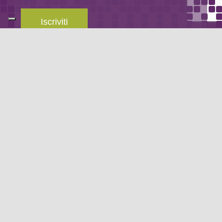
Iscriviti
Leggi la
privacy policy
del blog.
METODO DI PAGAMENTO
Se non hai un account PayPal puoi pagare con la tua carta di