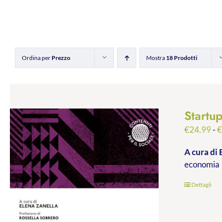
Ordina per
Prezzo
Mostra
18 Prodotti
Startu
€
24.99
-
A cura di 
economia
Dettagli