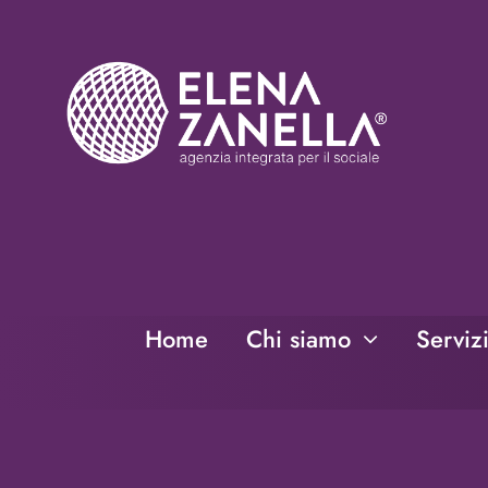
Salta
al
contenuto
Home
Chi siamo
Serviz