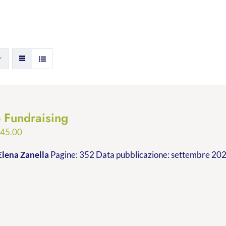
p Fundraising
Fascia
€
45.00
di
Elena Zanella
Pagine: 352 Data pubblicazione: settembre 2023
prezzo:
da
€24.99
a
€45.00