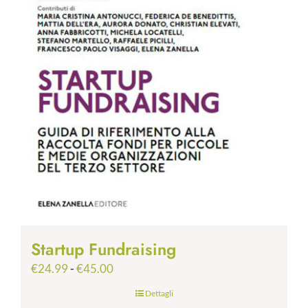
Startup Fundraising
Fascia
€
24.99
-
€
45.00
di
Dettagli
prezzo: