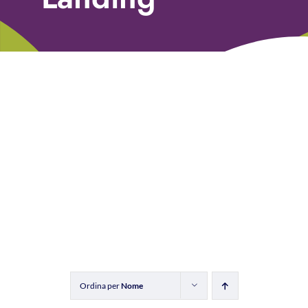
Libri
Fundraising Academy
Multimedia
Come contattarci
Ordina per
Nome