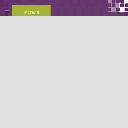
Iscriviti
Leggi la
privacy policy
del blog.
METODO DI PAGAMENTO
Se non hai un account PayPal puoi pagare con la tua carta di