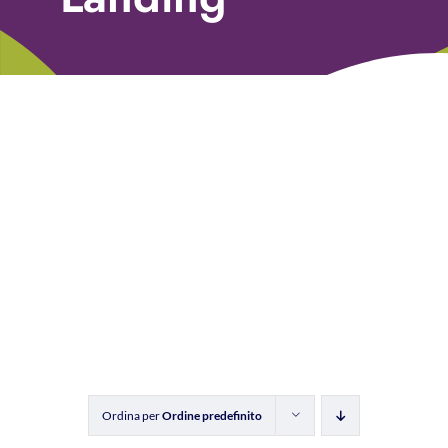
Libri
Fundraising Academy
Multimedia
Come contattarci
Ordina per
Ordine predefinito