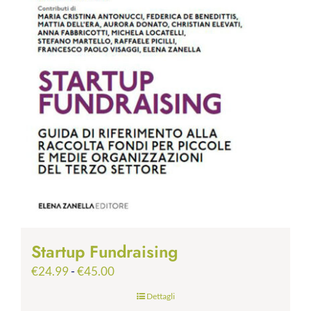
Startup Fundraising
Fascia
€
24.99
-
€
45.00
di
Dettagli
prezzo: