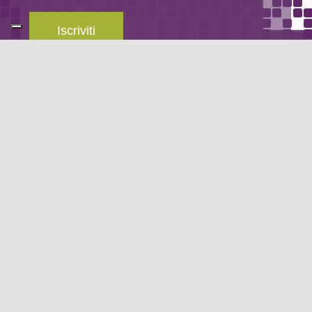
Iscriviti
Leggi la
privacy policy
del blog.
METODO DI PAGAMENTO
Se non hai un account PayPal puoi pagare con la tua carta di