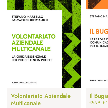
Volontariato Aziendale
Il Bugi
Multicanale
€
9.99
-
€
1