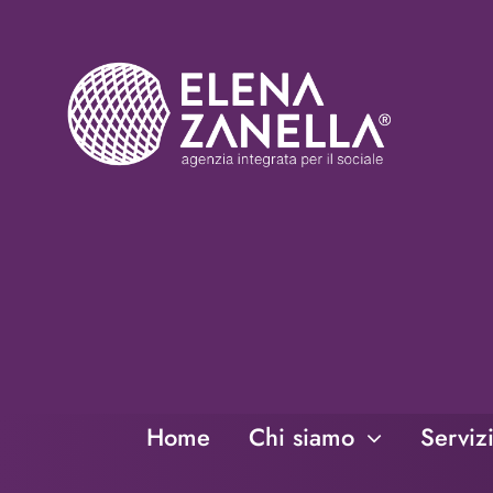
Salta
al
contenuto
Home
Chi siamo
Serviz