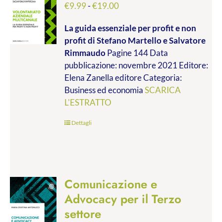
Fascia
€
9.99
-
€
19.00
di
La guida essenziale per profit e non
prezzo:
profit
di Stefano Martello e Salvatore
da
Rimmaudo
Pagine 144 Data
€9.99
pubblicazione: novembre 2021 Editore:
a
Elena Zanella editore Categoria:
€19.00
Business ed economia
SCARICA
L'ESTRATTO
Dettagli
Comunicazione e
Advocacy per il Terzo
settore