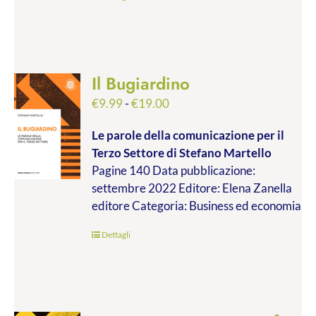
Il Bugiardino
Fascia
€
9.99
-
€
19.00
di
Le parole della comunicazione per il
prezzo:
Terzo Settore
di Stefano Martello
da
Pagine 140 Data pubblicazione:
€9.99
settembre 2022 Editore: Elena Zanella
a
editore Categoria: Business ed economia
€19.00
Dettagli