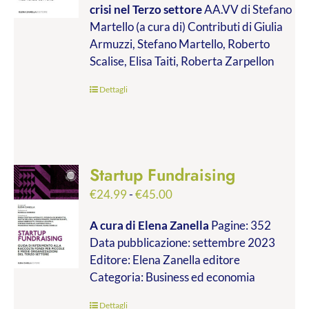
crisi nel Terzo settore
AA.VV di Stefano
€9.99
Martello (a cura di) Contributi di Giulia
a
Armuzzi, Stefano Martello, Roberto
€19.00
Scalise, Elisa Taiti, Roberta Zarpellon
Dettagli
Startup Fundraising
Fascia
€
24.99
-
€
45.00
di
A cura di Elena Zanella
Pagine: 352
prezzo:
Data pubblicazione: settembre 2023
da
Editore: Elena Zanella editore
€24.99
Categoria: Business ed economia
a
€45.00
Dettagli