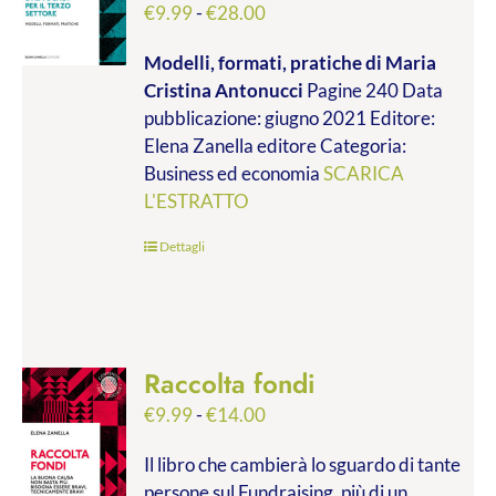
Fascia
€
9.99
-
€
28.00
di
Modelli, formati, pratiche
di Maria
prezzo:
Cristina Antonucci
Pagine 240 Data
da
pubblicazione: giugno 2021 Editore:
€9.99
Elena Zanella editore Categoria:
a
Business ed economia
SCARICA
€28.00
L'ESTRATTO
Dettagli
Raccolta fondi
Fascia
€
9.99
-
€
14.00
di
Il libro che cambierà lo sguardo di tante
prezzo:
persone sul Fundraising, più di un