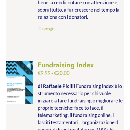
bene, a rendicontare con attenzione e,
soprattutto, a far crescere nel tempo la
relazione con i donatori.
Dettagli
Fundraising Index
Fascia
€
9.99
-
€
20.00
di
di Raffaele Picilli
Fundraising Index è lo
prezzo:
strumento necessario per chi vuole
da
iniziare a fare fundraising o migliorare le
€9.99
proprie tecniche: face to face, il
a
telemarketing, il fundraising online, i
€20.00
lasciti testamentari, l’organizzazione di
eventi, il direct mail, il 5 per 1000, le