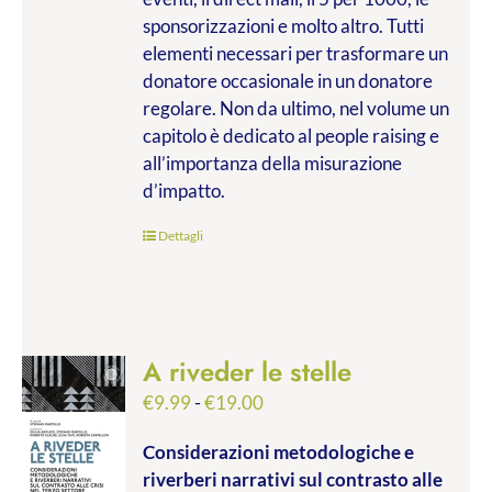
sponsorizzazioni e molto altro. Tutti
elementi necessari per trasformare un
donatore occasionale in un donatore
regolare. Non da ultimo, nel volume un
capitolo è dedicato al people raising e
all’importanza della misurazione
d’impatto.
Dettagli
A riveder le stelle
Fascia
€
9.99
-
€
19.00
di
Considerazioni metodologiche e
prezzo:
riverberi narrativi sul contrasto alle
da