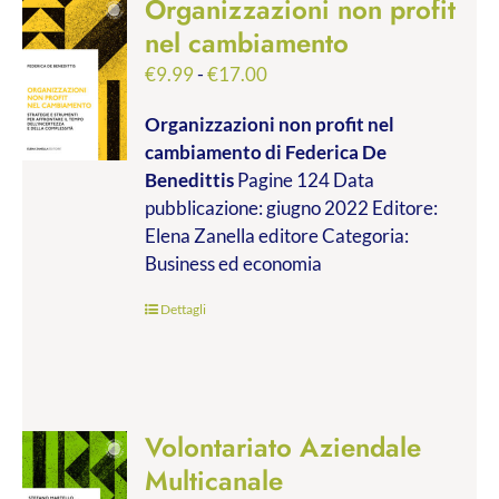
Organizzazioni non profit
nel cambiamento
Fascia
€
9.99
-
€
17.00
di
Organizzazioni non profit nel
prezzo:
cambiamento
di Federica De
da
Benedittis
Pagine 124 Data
€9.99
pubblicazione: giugno 2022 Editore:
a
Elena Zanella editore Categoria:
€17.00
Business ed economia
Dettagli
Volontariato Aziendale
Multicanale