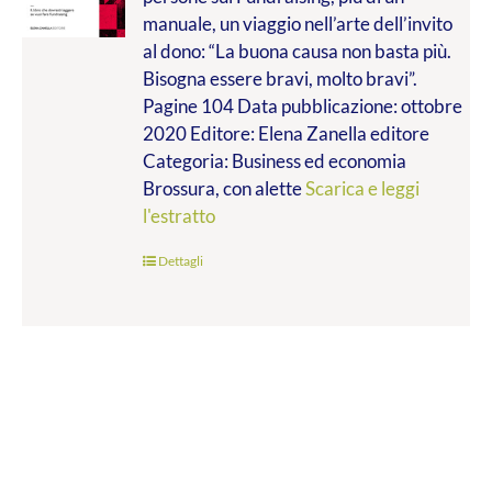
da
manuale, un viaggio nell’arte dell’invito
€9.99
al dono: “La buona causa non basta più.
a
Bisogna essere bravi, molto bravi”.
€14.00
Pagine 104 Data pubblicazione: ottobre
2020 Editore: Elena Zanella editore
Categoria: Business ed economia
Brossura, con alette
Scarica e leggi
l'estratto
Dettagli