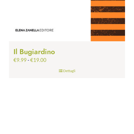
Il Bugiardino
Fascia
€
9.99
-
€
19.00
di
Dettagli
prezzo:
da
€9.99
a
€19.00