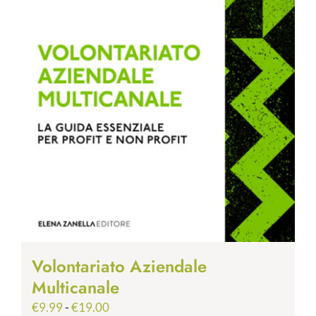
Volontariato Aziendale
Multicanale
Fascia
€
9.99
-
€
19.00