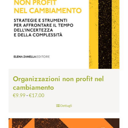
Organizzazioni non profit nel
cambiamento
Fascia
€
9.99
-
€
17.00
di
Dettagli
prezzo:
da
€9.99