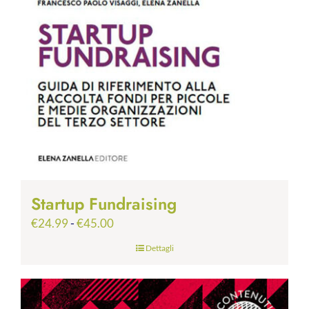
Startup Fundraising
Fascia
€
24.99
-
€
45.00
di
Dettagli
prezzo:
da
€24.99
a