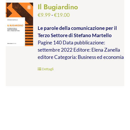
Il Bugiardino
Fascia
€
9.99
-
€
19.00
di
Le parole della comunicazione per il
prezzo:
Terzo Settore
di Stefano Martello
da
Pagine 140 Data pubblicazione:
€9.99
settembre 2022 Editore: Elena Zanella
a
editore Categoria: Business ed economia
€19.00
Dettagli