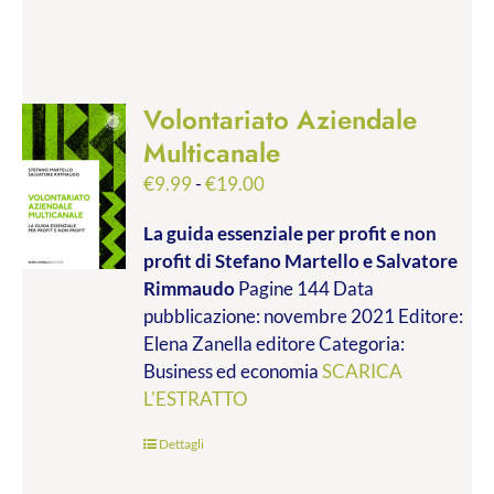
Volontariato Aziendale
Multicanale
Fascia
€
9.99
-
€
19.00
di
La guida essenziale per profit e non
prezzo:
profit
di Stefano Martello e Salvatore
da
Rimmaudo
Pagine 144 Data
€9.99
pubblicazione: novembre 2021 Editore:
a
Elena Zanella editore Categoria:
€19.00
Business ed economia
SCARICA
L'ESTRATTO
Dettagli