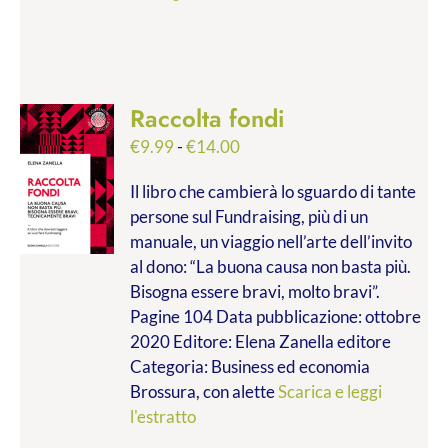
Raccolta fondi
Fascia
€
9.99
-
€
14.00
di
Il libro che cambierà lo sguardo di tante
prezzo:
persone sul Fundraising, più di un
da
manuale, un viaggio nell’arte dell’invito
€9.99
al dono: “La buona causa non basta più.
a
Bisogna essere bravi, molto bravi”.
€14.00
Pagine 104 Data pubblicazione: ottobre
2020 Editore: Elena Zanella editore
Categoria: Business ed economia
Brossura, con alette
Scarica e leggi
l'estratto