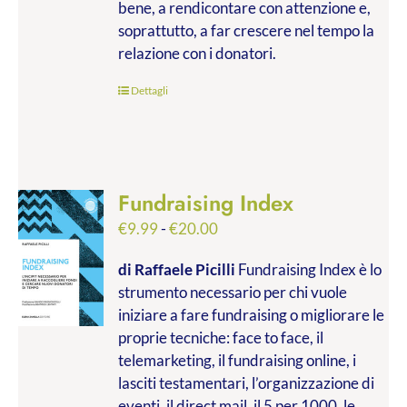
bene, a rendicontare con attenzione e,
soprattutto, a far crescere nel tempo la
relazione con i donatori.
Dettagli
Fundraising Index
Fascia
€
9.99
-
€
20.00
di
di Raffaele Picilli
Fundraising Index è lo
prezzo:
strumento necessario per chi vuole
da
iniziare a fare fundraising o migliorare le
€9.99
proprie tecniche: face to face, il
a
telemarketing, il fundraising online, i
€20.00
lasciti testamentari, l’organizzazione di
eventi, il direct mail, il 5 per 1000, le