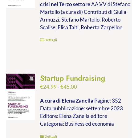
crisi nel Terzo settore
AA.VV di Stefano
€9.99
Martello (a cura di) Contributi di Giulia
a
Armuzzi, Stefano Martello, Roberto
€19.00
Scalise, Elisa Taiti, Roberta Zarpellon
Dettagli
Startup Fundraising
Fascia
€
24.99
-
€
45.00
di
A cura di Elena Zanella
Pagine: 352
prezzo:
Data pubblicazione: settembre 2023
da
Editore: Elena Zanella editore
€24.99
Categoria: Business ed economia
a
€45.00
Dettagli