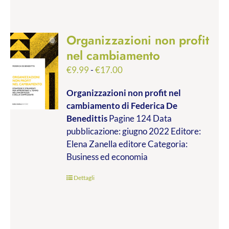
Organizzazioni non profit
nel cambiamento
Fascia
€
9.99
-
€
17.00
di
Organizzazioni non profit nel
prezzo:
cambiamento
di Federica De
da
Benedittis
Pagine 124 Data
€9.99
pubblicazione: giugno 2022 Editore:
a
Elena Zanella editore Categoria:
€17.00
Business ed economia
Dettagli