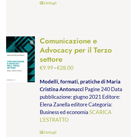
Dettagli
Comunicazione e
Advocacy per il Terzo
settore
Fascia
€
9.99
-
€
28.00
di
Modelli, formati, pratiche
di Maria
prezzo:
Cristina Antonucci
Pagine 240 Data
da
pubblicazione: giugno 2021 Editore:
€9.99
Elena Zanella editore Categoria:
a
Business ed economia
SCARICA
€28.00
L'ESTRATTO
Dettagli