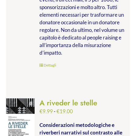
sponsorizzazioni e molto altro. Tutti
elementi necessari per trasformare un
donatore occasionale in un donatore
regolare. Non da ultimo, nel volume un
capitolo è dedicato al people raising e
all’importanza della misurazione
d’impatto.
Dettagli
A riveder le stelle
Fascia
€
9.99
-
€
19.00
di
Considerazioni metodologiche e
prezzo:
riverberi narrativi sul contrasto alle
da