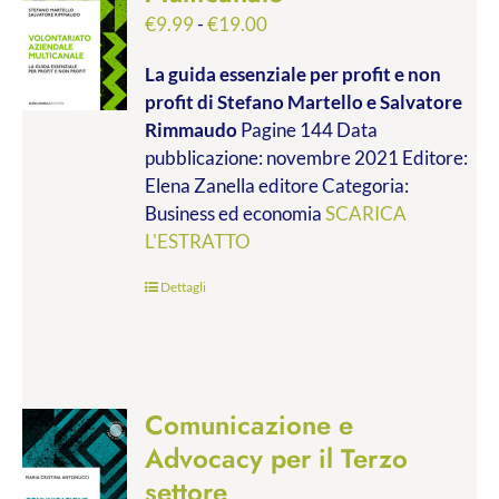
Fascia
€
9.99
-
€
19.00
di
La guida essenziale per profit e non
prezzo:
profit
di Stefano Martello e Salvatore
da
Rimmaudo
Pagine 144 Data
€9.99
pubblicazione: novembre 2021 Editore:
a
Elena Zanella editore Categoria:
€19.00
Business ed economia
SCARICA
L'ESTRATTO
Dettagli
Comunicazione e
Advocacy per il Terzo
settore