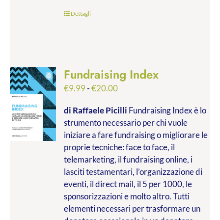
Dettagli
Fundraising Index
Fascia
€
9.99
-
€
20.00
di
di Raffaele Picilli
Fundraising Index è lo
prezzo:
strumento necessario per chi vuole
da
iniziare a fare fundraising o migliorare le
€9.99
proprie tecniche: face to face, il
a
telemarketing, il fundraising online, i
€20.00
lasciti testamentari, l’organizzazione di
eventi, il direct mail, il 5 per 1000, le
sponsorizzazioni e molto altro. Tutti
elementi necessari per trasformare un