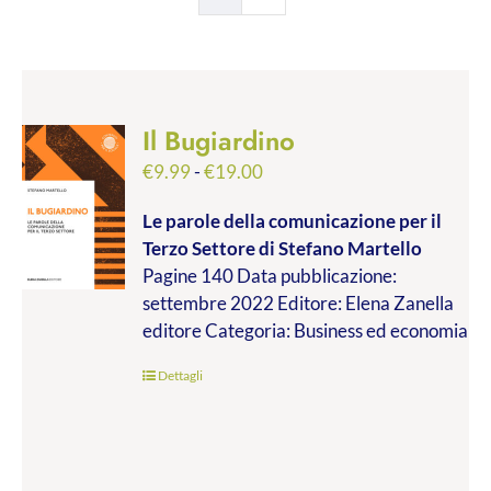
Il Bugiardino
Fascia
€
9.99
-
€
19.00
di
Le parole della comunicazione per il
prezzo:
Terzo Settore
di Stefano Martello
da
Pagine 140 Data pubblicazione:
€9.99
settembre 2022 Editore: Elena Zanella
a
editore Categoria: Business ed economia
€19.00
Dettagli