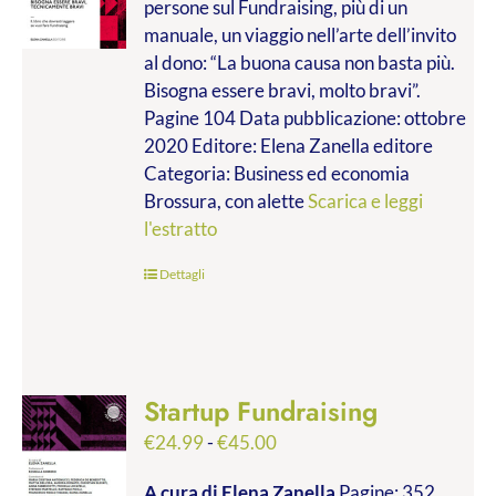
persone sul Fundraising, più di un
da
manuale, un viaggio nell’arte dell’invito
€9.99
al dono: “La buona causa non basta più.
a
Bisogna essere bravi, molto bravi”.
€14.00
Pagine 104 Data pubblicazione: ottobre
2020 Editore: Elena Zanella editore
Categoria: Business ed economia
Brossura, con alette
Scarica e leggi
l'estratto
Dettagli
Startup Fundraising
Fascia
€
24.99
-
€
45.00
di
A cura di Elena Zanella
Pagine: 352