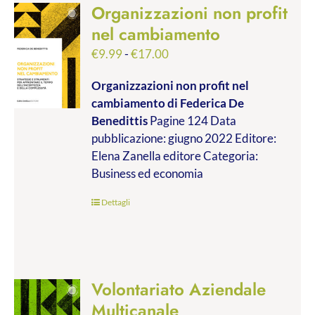
Organizzazioni non profit
nel cambiamento
Fascia
€
9.99
-
€
17.00
di
Organizzazioni non profit nel
prezzo:
cambiamento
di Federica De
da
Benedittis
Pagine 124 Data
€9.99
pubblicazione: giugno 2022 Editore:
a
Elena Zanella editore Categoria:
€17.00
Business ed economia
Dettagli
Volontariato Aziendale
Multicanale