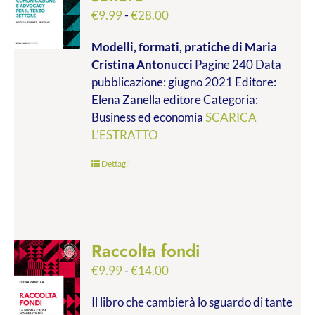
Fascia
€
9.99
-
€
28.00
di
Modelli, formati, pratiche
di Maria
prezzo:
Cristina Antonucci
Pagine 240 Data
da
pubblicazione: giugno 2021 Editore:
€9.99
Elena Zanella editore Categoria:
a
Business ed economia
SCARICA
€28.00
L'ESTRATTO
Dettagli
Raccolta fondi
Fascia
€
9.99
-
€
14.00
di
Il libro che cambierà lo sguardo di tante
prezzo: