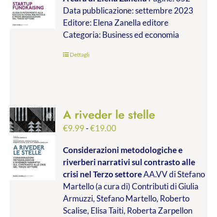
prezzo:
Data pubblicazione: settembre 2023
da
Editore: Elena Zanella editore
€24.99
Categoria: Business ed economia
a
€45.00
Dettagli
A riveder le stelle
Fascia
€
9.99
-
€
19.00
di
Considerazioni metodologiche e
prezzo:
riverberi narrativi sul contrasto alle
da
crisi nel Terzo settore
AA.VV di Stefano
€9.99
Martello (a cura di) Contributi di Giulia
a
Armuzzi, Stefano Martello, Roberto
€19.00
Scalise, Elisa Taiti, Roberta Zarpellon