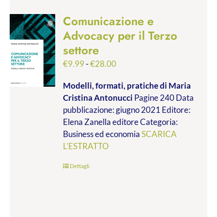
Comunicazione e
Advocacy per il Terzo
settore
Fascia
€
9.99
-
€
28.00
di
Modelli, formati, pratiche
di Maria
prezzo:
Cristina Antonucci
Pagine 240 Data
da
pubblicazione: giugno 2021 Editore:
€9.99
Elena Zanella editore Categoria:
a
Business ed economia
SCARICA
€28.00
L'ESTRATTO
Dettagli