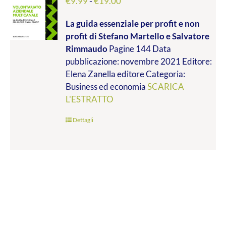
Fascia
€
9.99
-
€
19.00
di
La guida essenziale per profit e non
prezzo:
profit
di Stefano Martello e Salvatore
da
Rimmaudo
Pagine 144 Data
€9.99
pubblicazione: novembre 2021 Editore:
a
Elena Zanella editore Categoria:
€19.00
Business ed economia
SCARICA
L'ESTRATTO
Dettagli