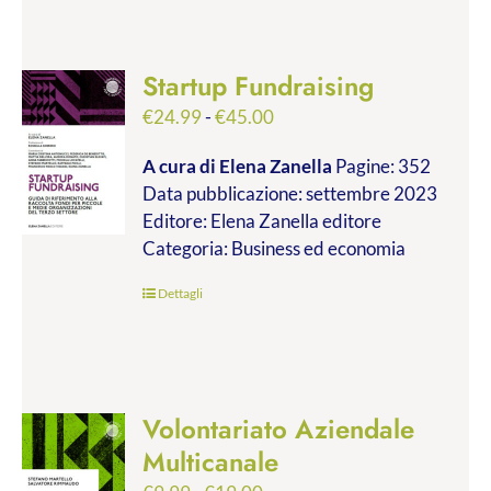
Startup Fundraising
Fascia
€
24.99
-
€
45.00
di
A cura di Elena Zanella
Pagine: 352
prezzo:
Data pubblicazione: settembre 2023
da
Editore: Elena Zanella editore
€24.99
Categoria: Business ed economia
a
€45.00
Dettagli
Volontariato Aziendale
Multicanale