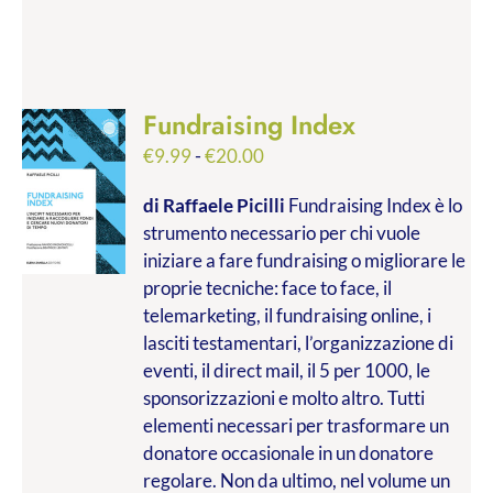
Fundraising Index
Fascia
€
9.99
-
€
20.00
di
di Raffaele Picilli
Fundraising Index è lo
prezzo:
strumento necessario per chi vuole
da
iniziare a fare fundraising o migliorare le
€9.99
proprie tecniche: face to face, il
a
telemarketing, il fundraising online, i
€20.00
lasciti testamentari, l’organizzazione di
eventi, il direct mail, il 5 per 1000, le
sponsorizzazioni e molto altro. Tutti
elementi necessari per trasformare un
donatore occasionale in un donatore
regolare. Non da ultimo, nel volume un