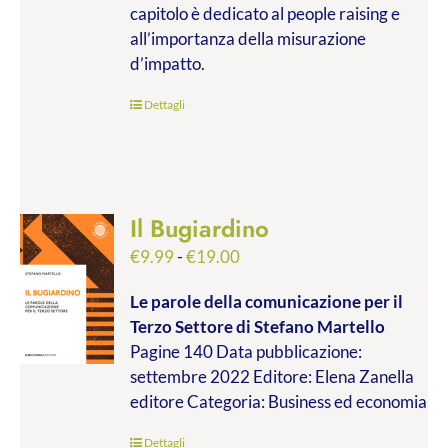
capitolo è dedicato al people raising e
all’importanza della misurazione
d’impatto.
Dettagli
Il Bugiardino
Fascia
€
9.99
-
€
19.00
di
Le parole della comunicazione per il
prezzo:
Terzo Settore
di Stefano Martello
da
Pagine 140 Data pubblicazione:
€9.99
settembre 2022 Editore: Elena Zanella
a
editore Categoria: Business ed economia
€19.00
Dettagli