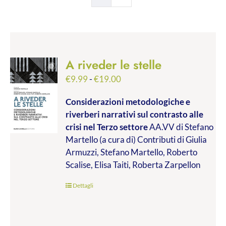
A riveder le stelle
Fascia
€
9.99
-
€
19.00
di
Considerazioni metodologiche e
prezzo:
riverberi narrativi sul contrasto alle
da
crisi nel Terzo settore
AA.VV di Stefano
€9.99
Martello (a cura di) Contributi di Giulia
a
Armuzzi, Stefano Martello, Roberto
€19.00
Scalise, Elisa Taiti, Roberta Zarpellon
Dettagli