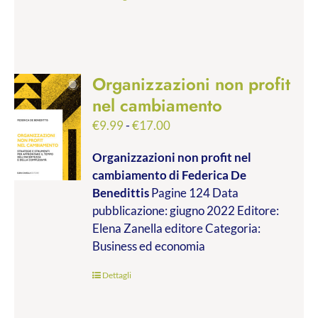
Organizzazioni non profit
nel cambiamento
Fascia
€
9.99
-
€
17.00
di
Organizzazioni non profit nel
prezzo:
cambiamento
di Federica De
da
Benedittis
Pagine 124 Data
€9.99
pubblicazione: giugno 2022 Editore:
a
Elena Zanella editore Categoria:
€17.00
Business ed economia
Dettagli