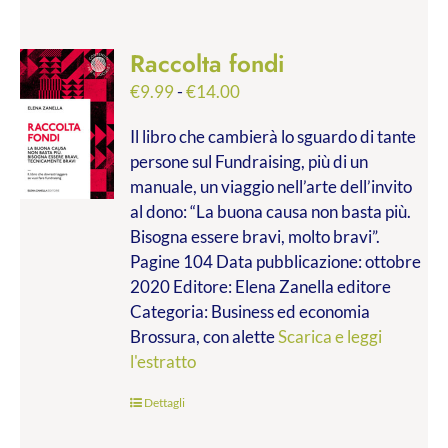
Raccolta fondi
Fascia
€
9.99
-
€
14.00
di
Il libro che cambierà lo sguardo di tante
prezzo:
persone sul Fundraising, più di un
da
manuale, un viaggio nell’arte dell’invito
€9.99
al dono: “La buona causa non basta più.
a
Bisogna essere bravi, molto bravi”.
€14.00
Pagine 104 Data pubblicazione: ottobre
2020 Editore: Elena Zanella editore
Categoria: Business ed economia
Brossura, con alette
Scarica e leggi
l'estratto
Dettagli