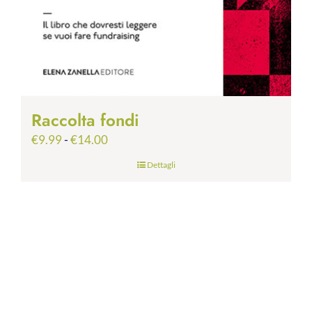
Raccolta fondi
Fascia
€
9.99
-
€
14.00
di
Dettagli
prezzo:
da
€9.99
a
€14.00