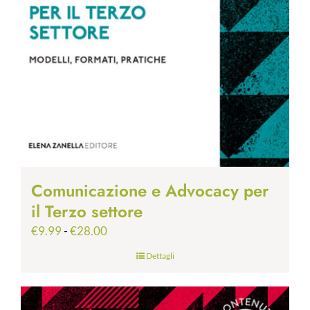
Comunicazione e Advocacy per
il Terzo settore
Fascia
€
9.99
-
€
28.00
di
Dettagli
prezzo:
da
€9.99