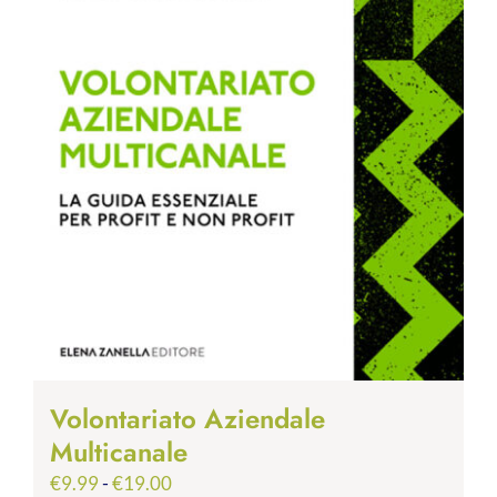
Volontariato Aziendale
Multicanale
Fascia
€
9.99
-
€
19.00