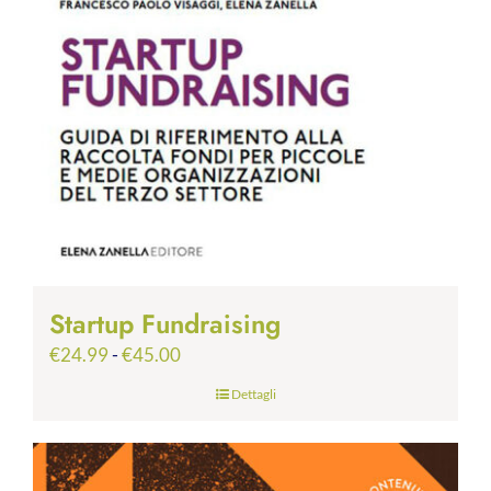
Startup Fundraising
Fascia
€
24.99
-
€
45.00
di
Dettagli
prezzo:
da
€24.99
a