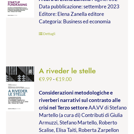
prezzo:
Data pubblicazione: settembre 2023
da
Editore: Elena Zanella editore
€24.99
Categoria: Business ed economia
a
€45.00
Dettagli
A riveder le stelle
Fascia
€
9.99
-
€
19.00
di
Considerazioni metodologiche e
prezzo:
riverberi narrativi sul contrasto alle
da
crisi nel Terzo settore
AA.VV di Stefano
€9.99
Martello (a cura di) Contributi di Giulia
a
Armuzzi, Stefano Martello, Roberto
€19.00
Scalise, Elisa Taiti, Roberta Zarpellon