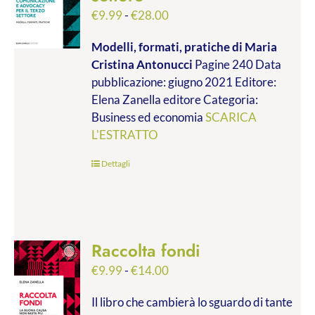
Fascia
€
9.99
-
€
28.00
di
Modelli, formati, pratiche
di Maria
prezzo:
Cristina Antonucci
Pagine 240 Data
da
pubblicazione: giugno 2021 Editore:
€9.99
Elena Zanella editore Categoria:
a
Business ed economia
SCARICA
€28.00
L'ESTRATTO
Dettagli
Raccolta fondi
Fascia
€
9.99
-
€
14.00
di
Il libro che cambierà lo sguardo di tante
prezzo: