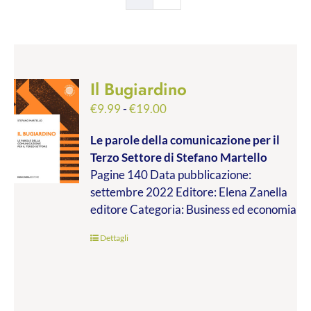
Il Bugiardino
Fascia
€
9.99
-
€
19.00
di
Le parole della comunicazione per il
prezzo:
Terzo Settore
di Stefano Martello
da
Pagine 140 Data pubblicazione:
€9.99
settembre 2022 Editore: Elena Zanella
a
editore Categoria: Business ed economia
€19.00
Dettagli