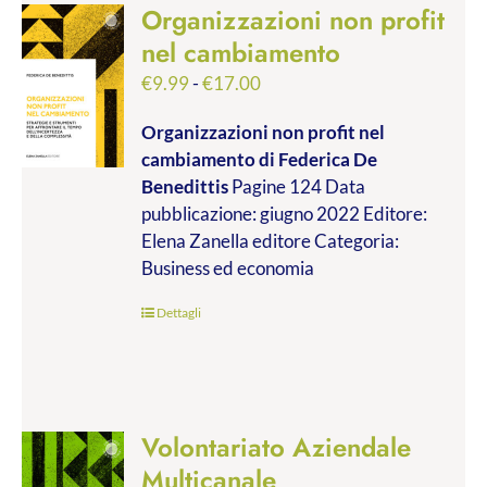
Organizzazioni non profit
nel cambiamento
Fascia
€
9.99
-
€
17.00
di
Organizzazioni non profit nel
prezzo:
cambiamento
di Federica De
da
Benedittis
Pagine 124 Data
€9.99
pubblicazione: giugno 2022 Editore:
a
Elena Zanella editore Categoria:
€17.00
Business ed economia
Dettagli
Volontariato Aziendale
Multicanale