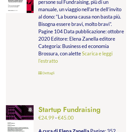
persone sul Fundraising, più di un
da
manuale, un viaggio nell’arte dell’invito
€9.99
al dono: “La buona causa non basta più.
a
Bisogna essere bravi, molto bravi”.
€14.00
Pagine 104 Data pubblicazione: ottobre
2020 Editore: Elena Zanella editore
Categoria: Business ed economia
Brossura, con alette
Scarica e leggi
l'estratto
Dettagli
Startup Fundraising
Fascia
€
24.99
-
€
45.00
di
A cura di Elena Zanella
Pagine: 352