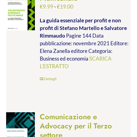
Fascia
€
9.99
-
€
19.00
di
La guida essenziale per profit e non
prezzo:
profit
di Stefano Martello e Salvatore
da
Rimmaudo
Pagine 144 Data
€9.99
pubblicazione: novembre 2021 Editore:
a
Elena Zanella editore Categoria:
€19.00
Business ed economia
SCARICA
L'ESTRATTO
Dettagli
Comunicazione e
Advocacy per il Terzo
settore