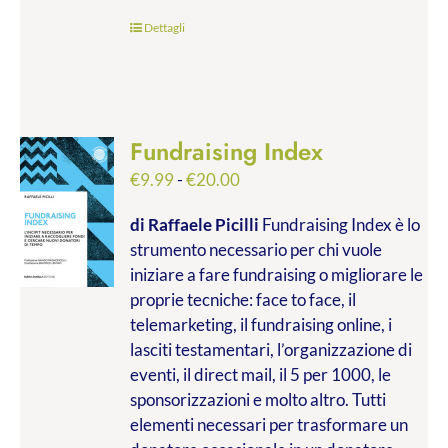
Dettagli
Fundraising Index
Fascia
€
9.99
-
€
20.00
di
di Raffaele Picilli
Fundraising Index è lo
prezzo:
strumento necessario per chi vuole
da
iniziare a fare fundraising o migliorare le
€9.99
proprie tecniche: face to face, il
a
telemarketing, il fundraising online, i
€20.00
lasciti testamentari, l’organizzazione di
eventi, il direct mail, il 5 per 1000, le
sponsorizzazioni e molto altro. Tutti
elementi necessari per trasformare un