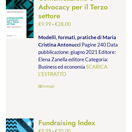
Advocacy per il Terzo
settore
Fascia
€
9.99
-
€
28.00
di
Modelli, formati, pratiche
di Maria
prezzo:
Cristina Antonucci
Pagine 240 Data
da
pubblicazione: giugno 2021 Editore:
€9.99
Elena Zanella editore Categoria:
a
Business ed economia
SCARICA
€28.00
L'ESTRATTO
Dettagli
Fundraising Index
Fascia
€
9.99
-
€
20.00