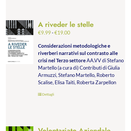
A riveder le stelle
Fascia
€
9.99
-
€
19.00
di
Considerazioni metodologiche e
prezzo:
riverberi narrativi sul contrasto alle
da
crisi nel Terzo settore
AA.VV di Stefano
€9.99
Martello (a cura di) Contributi di Giulia
a
Armuzzi, Stefano Martello, Roberto
€19.00
Scalise, Elisa Taiti, Roberta Zarpellon
Dettagli
Volontariato Aziendale