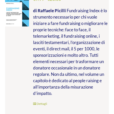
di
di Raffaele Picilli
Fundraising Index è lo
prezzo:
strumento necessario per chi vuole
da
iniziare a fare fundraising o migliorare le
€9.99
proprie tecniche: face to face, il
a
telemarketing, il fundraising online, i
€20.00
lasciti testamentari, l’organizzazione di
eventi, il direct mail, il 5 per 1000, le
sponsorizzazioni e molto altro. Tutti
elementi necessari per trasformare un
donatore occasionale in un donatore
regolare. Non da ultimo, nel volume un
capitolo è dedicato al people raising e
all’importanza della misurazione
d’impatto.
Dettagli