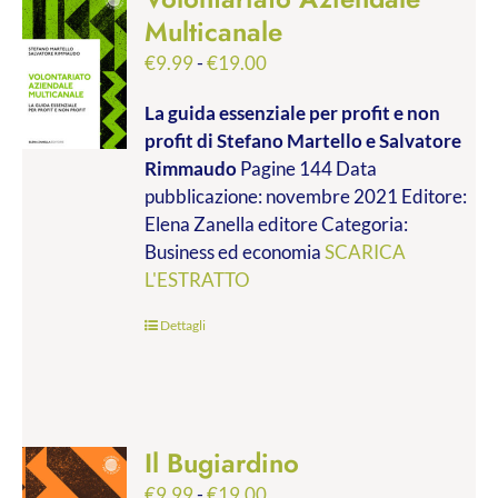
Multicanale
Fascia
€
9.99
-
€
19.00
di
La guida essenziale per profit e non
prezzo:
profit
di Stefano Martello e Salvatore
da
Rimmaudo
Pagine 144 Data
€9.99
pubblicazione: novembre 2021 Editore:
a
Elena Zanella editore Categoria:
€19.00
Business ed economia
SCARICA
L'ESTRATTO
Dettagli
Il Bugiardino
Fascia
€
9.99
-
€
19.00