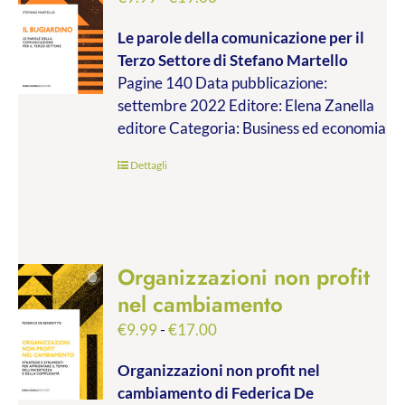
di
Le parole della comunicazione per il
prezzo:
Terzo Settore
di Stefano Martello
da
Pagine 140 Data pubblicazione:
€9.99
settembre 2022 Editore: Elena Zanella
a
editore Categoria: Business ed economia
€19.00
Dettagli
Organizzazioni non profit
nel cambiamento
Fascia
€
9.99
-
€
17.00
di
Organizzazioni non profit nel
prezzo:
cambiamento
di Federica De
da