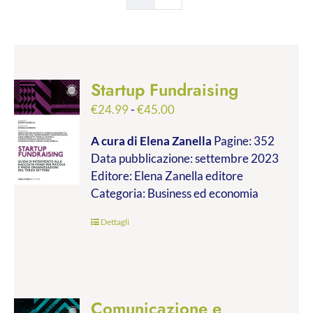
Startup Fundraising
Fascia
€
24.99
-
€
45.00
di
A cura di Elena Zanella
Pagine: 352
prezzo:
Data pubblicazione: settembre 2023
da
Editore: Elena Zanella editore
€24.99
Categoria: Business ed economia
a
€45.00
Dettagli
Comunicazione e