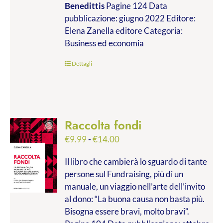
Benedittis
Pagine 124 Data
€9.99
pubblicazione: giugno 2022 Editore:
a
Elena Zanella editore Categoria:
€17.00
Business ed economia
Dettagli
Raccolta fondi
Fascia
€
9.99
-
€
14.00
di
Il libro che cambierà lo sguardo di tante
prezzo:
persone sul Fundraising, più di un
da
manuale, un viaggio nell’arte dell’invito
€9.99
al dono: “La buona causa non basta più.
a
Bisogna essere bravi, molto bravi”.
€14.00