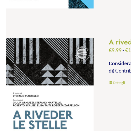
A rived
€
9.99
-
€
1
Consideraz
di) Contri
Dettagli