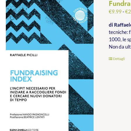
Fundra
€
9.99
-
€
2
di Raffaele
tecniche: f
1000, le s
Non da ult
Dettagli