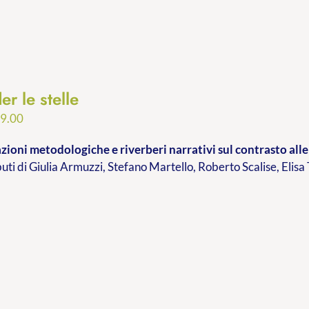
er le stelle
Fascia
9.00
di
ioni metodologiche e riverberi narrativi sul contrasto alle 
prezzo:
buti di Giulia Armuzzi, Stefano Martello, Roberto Scalise, Elisa
da
€9.99
a
€19.00