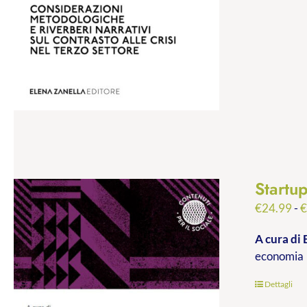
Startu
€
24.99
-
A cura di 
economia
Dettagli