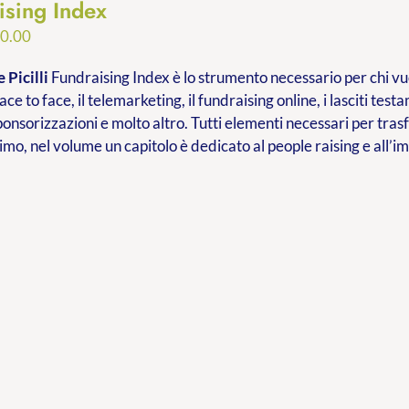
ising Index
Fascia
0.00
di
 Picilli
Fundraising Index è lo strumento necessario per chi vuo
prezzo:
ace to face, il telemarketing, il fundraising online, i lasciti testa
da
ponsorizzazioni e molto altro. Tutti elementi necessari per tr
€9.99
imo, nel volume un capitolo è dedicato al people raising e all’
a
€20.00