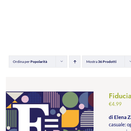
Ordina per
Popolarità
Mostra
36 Prodotti
Fiducia
€
4.99
di Elena Z
casuale: og