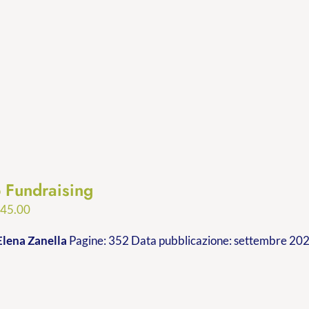
p Fundraising
Fascia
€
45.00
di
Elena Zanella
Pagine: 352 Data pubblicazione: settembre 2023
prezzo:
da
€24.99
a