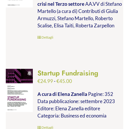
crisi nel Terzo settore
AA.VV di Stefano
€9.99
Martello (a cura di) Contributi di Giulia
a
Armuzzi, Stefano Martello, Roberto
€19.00
Scalise, Elisa Taiti, Roberta Zarpellon
Dettagli
Startup Fundraising
Fascia
€
24.99
-
€
45.00
di
A cura di Elena Zanella
Pagine: 352
prezzo:
Data pubblicazione: settembre 2023
da
Editore: Elena Zanella editore
€24.99
Categoria: Business ed economia
a
€45.00
Dettagli