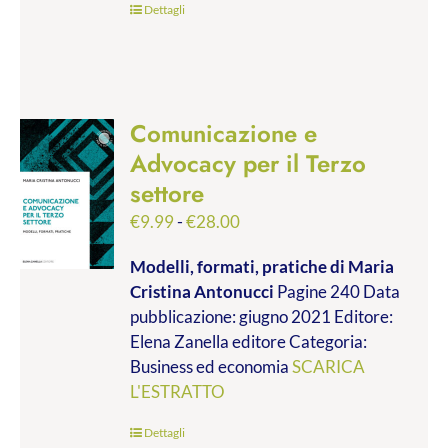
Dettagli
Comunicazione e
Advocacy per il Terzo
settore
Fascia
€
9.99
-
€
28.00
di
Modelli, formati, pratiche
di Maria
prezzo:
Cristina Antonucci
Pagine 240 Data
da
pubblicazione: giugno 2021 Editore:
€9.99
Elena Zanella editore Categoria:
a
Business ed economia
SCARICA
€28.00
L'ESTRATTO
Dettagli