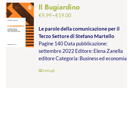
Il Bugiardino
Fascia
€
9.99
-
€
19.00
di
Le parole della comunicazione per il
prezzo:
Terzo Settore
di Stefano Martello
da
Pagine 140 Data pubblicazione:
€9.99
settembre 2022 Editore: Elena Zanella
a
editore Categoria: Business ed economia
€19.00
Dettagli