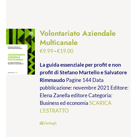
Volontariato Aziendale
Multicanale
Fascia
€
9.99
-
€
19.00
di
La guida essenziale per profit e non
prezzo:
profit
di Stefano Martello e Salvatore
da
Rimmaudo
Pagine 144 Data
€9.99
pubblicazione: novembre 2021 Editore:
a
Elena Zanella editore Categoria:
€19.00
Business ed economia
SCARICA
L'ESTRATTO
Dettagli