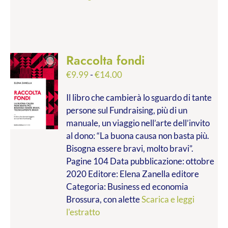
Raccolta fondi
Fascia
€
9.99
-
€
14.00
di
Il libro che cambierà lo sguardo di tante
prezzo:
persone sul Fundraising, più di un
da
manuale, un viaggio nell’arte dell’invito
€9.99
al dono: “La buona causa non basta più.
a
Bisogna essere bravi, molto bravi”.
€14.00
Pagine 104 Data pubblicazione: ottobre
2020 Editore: Elena Zanella editore
Categoria: Business ed economia
Brossura, con alette
Scarica e leggi
l'estratto