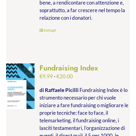
bene, a rendicontare con attenzione e,
soprattutto, a far crescere nel tempo la
relazione con i donatori.
Dettagli
Fundraising Index
Fascia
€
9.99
-
€
20.00
di
di Raffaele Picilli
Fundraising Index è lo
prezzo:
strumento necessario per chi vuole
da
iniziare a fare fundraising o migliorare le
€9.99
proprie tecniche: face to face, il
a
telemarketing, il fundraising online, i
€20.00
lasciti testamentari, l’organizzazione di
eventi, il direct mail, il 5 per 1000, le