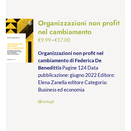
Organizzazioni non profit
nel cambiamento
Fascia
€
9.99
-
€
17.00
di
Organizzazioni non profit nel
prezzo:
cambiamento
di Federica De
da
Benedittis
Pagine 124 Data
€9.99
pubblicazione: giugno 2022 Editore:
a
Elena Zanella editore Categoria:
€17.00
Business ed economia
Dettagli