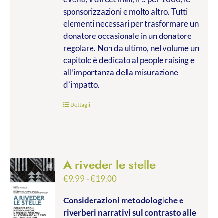
sponsorizzazioni e molto altro. Tutti
elementi necessari per trasformare un
donatore occasionale in un donatore
regolare. Non da ultimo, nel volume un
capitolo è dedicato al people raising e
all’importanza della misurazione
d’impatto.
Dettagli
A riveder le stelle
Fascia
€
9.99
-
€
19.00
di
Considerazioni metodologiche e
prezzo:
riverberi narrativi sul contrasto alle
da