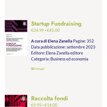
Startup Fundraising
Fascia
€
24.99
-
€
45.00
di
A cura di Elena Zanella
Pagine: 352
prezzo:
Data pubblicazione: settembre 2023
da
Editore: Elena Zanella editore
€24.99
Categoria: Business ed economia
a
€45.00
Dettagli
Raccolta fondi
Fascia
€
9.99
-
€
14.00