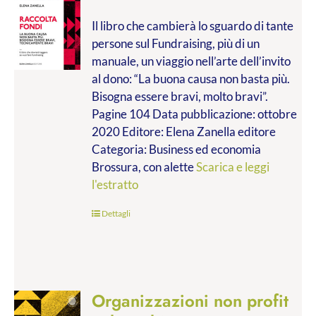
di
Il libro che cambierà lo sguardo di tante
prezzo:
persone sul Fundraising, più di un
da
manuale, un viaggio nell’arte dell’invito
€9.99
al dono: “La buona causa non basta più.
a
Bisogna essere bravi, molto bravi”.
€14.00
Pagine 104 Data pubblicazione: ottobre
2020 Editore: Elena Zanella editore
Categoria: Business ed economia
Brossura, con alette
Scarica e leggi
l'estratto
Dettagli
Organizzazioni non profit