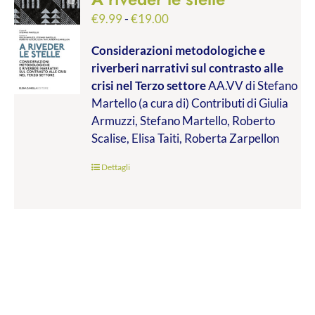
Fascia
€
9.99
-
€
19.00
di
Considerazioni metodologiche e
prezzo:
riverberi narrativi sul contrasto alle
da
crisi nel Terzo settore
AA.VV di Stefano
€9.99
Martello (a cura di) Contributi di Giulia
a
Armuzzi, Stefano Martello, Roberto
€19.00
Scalise, Elisa Taiti, Roberta Zarpellon
Dettagli