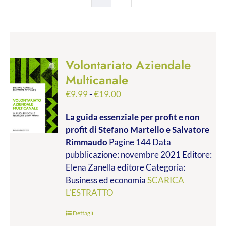
Volontariato Aziendale
Multicanale
Fascia
€
9.99
-
€
19.00
di
La guida essenziale per profit e non
prezzo:
profit
di Stefano Martello e Salvatore
da
Rimmaudo
Pagine 144 Data
€9.99
pubblicazione: novembre 2021 Editore:
a
Elena Zanella editore Categoria:
€19.00
Business ed economia
SCARICA
L'ESTRATTO
Dettagli