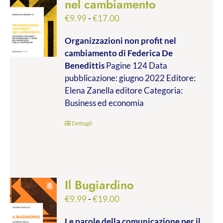
nel cambiamento
Fascia
€
9.99
-
€
17.00
di
Organizzazioni non profit nel
prezzo:
cambiamento
di Federica De
da
Benedittis
Pagine 124 Data
€9.99
pubblicazione: giugno 2022 Editore:
a
Elena Zanella editore Categoria:
€17.00
Business ed economia
Dettagli
Il Bugiardino
Fascia
€
9.99
-
€
19.00
di
Le parole della comunicazione per il