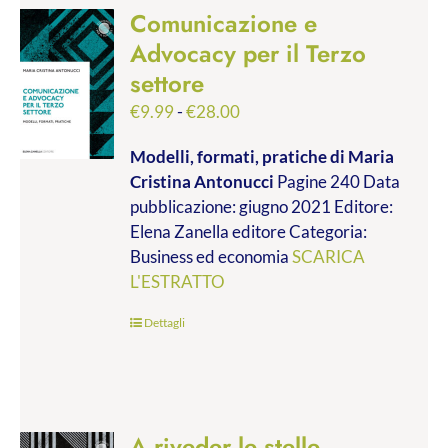
Comunicazione e
Advocacy per il Terzo
settore
Fascia
€
9.99
-
€
28.00
di
Modelli, formati, pratiche
di Maria
prezzo:
Cristina Antonucci
Pagine 240 Data
da
pubblicazione: giugno 2021 Editore:
€9.99
Elena Zanella editore Categoria:
a
Business ed economia
SCARICA
€28.00
L'ESTRATTO
Dettagli
A riveder le stelle