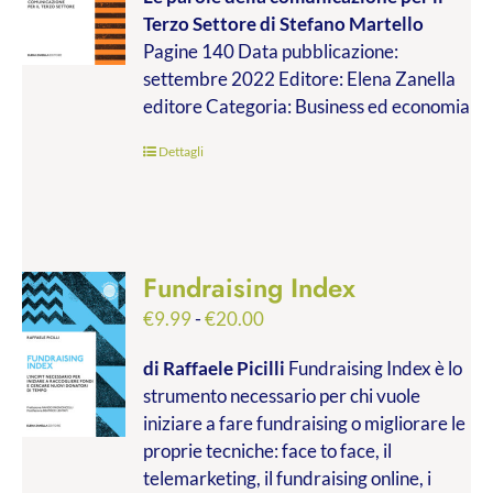
prezzo:
Terzo Settore
di Stefano Martello
da
Pagine 140 Data pubblicazione:
€9.99
settembre 2022 Editore: Elena Zanella
a
editore Categoria: Business ed economia
€19.00
Dettagli
Fundraising Index
Fascia
€
9.99
-
€
20.00
di
di Raffaele Picilli
Fundraising Index è lo
prezzo:
strumento necessario per chi vuole
da
iniziare a fare fundraising o migliorare le
€9.99
proprie tecniche: face to face, il
a
telemarketing, il fundraising online, i
€20.00