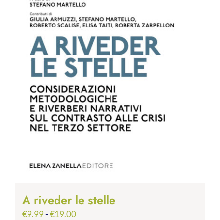
A riveder le stelle
Fascia
€
9.99
-
€
19.00