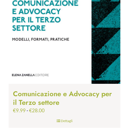
Comunicazione e Advocacy per
il Terzo settore
Fascia
€
9.99
-
€
28.00
di
Dettagli
prezzo: