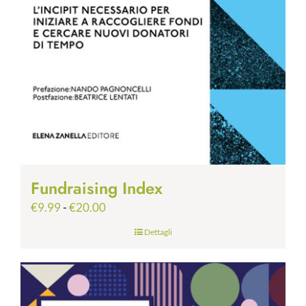
Fundraising Index
Fascia
€
9.99
-
€
20.00
di
Dettagli
prezzo:
da
€9.99
a