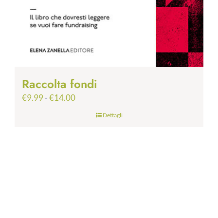
Raccolta fondi
Fascia
€
9.99
-
€
14.00
di
Dettagli
prezzo:
da
€9.99
a
€14.00