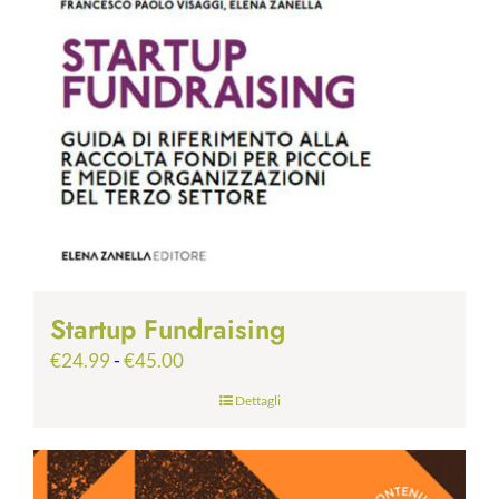
Startup Fundraising
Fascia
€
24.99
-
€
45.00
di
Dettagli
prezzo:
da
€24.99
a