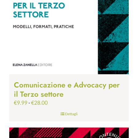
Comunicazione e Advocacy per
il Terzo settore
Fascia
€
9.99
-
€
28.00
di
Dettagli
prezzo:
da
€9.99