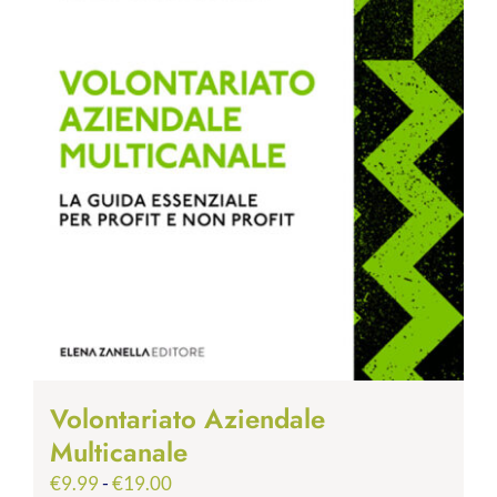
Volontariato Aziendale
Multicanale
Fascia
€
9.99
-
€
19.00