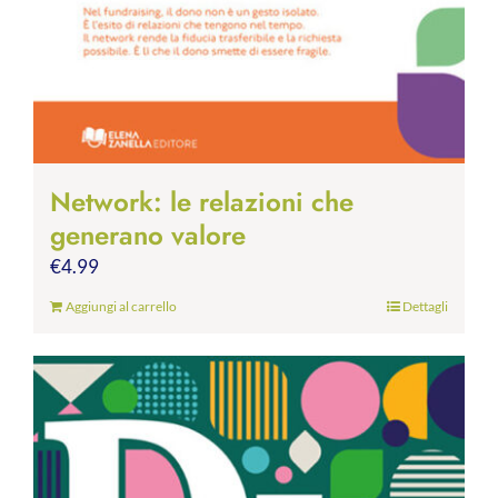
Network: le relazioni che
generano valore
€
4.99
Aggiungi al carrello
Dettagli