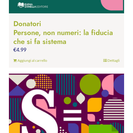
Donatori
Persone, non numeri: la fiducia
che si fa sistema
€
4.99
Aggiungi al carrello
Dettagli