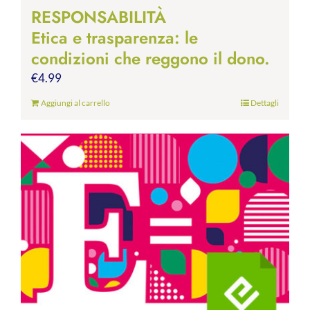
RESPONSABILITÀ
Etica e trasparenza: le
condizioni che reggono il dono.
€
4.99
Aggiungi al carrello
Dettagli