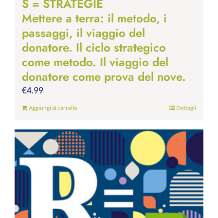
S = STRATEGIE
Mettere a terra: il metodo, i
passaggi, il viaggio del
donatore. Il ciclo strategico
come metodo. Il viaggio del
donatore come prova del nove.
€
4.99
Aggiungi al carrello
Dettagli