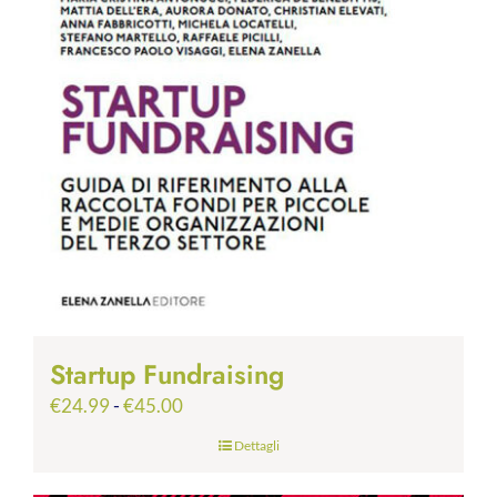
Startup Fundraising
Fascia
€
24.99
-
€
45.00
di
Dettagli
prezzo:
da