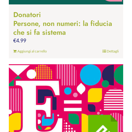
Donatori
Persone, non numeri: la fiducia
che si fa sistema
€
4.99
Aggiungi al carrello
Dettagli