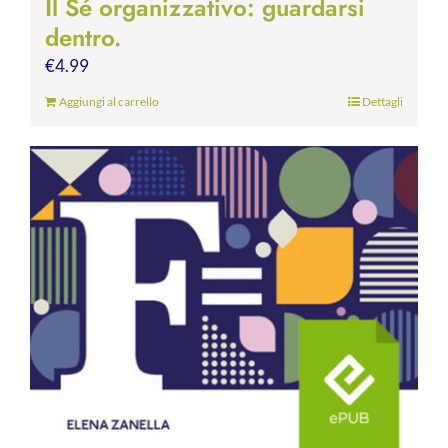
Il Sé organizzativo: guardarsi
dentro.
€
4.99
Aggiungi al carrello
Dettagli