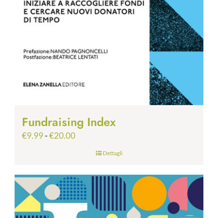
Fundraising Index
Fascia
€
9.99
-
€
20.00
di
Dettagli
prezzo:
da
€9.99
a
€20.00