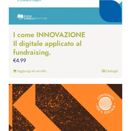
I come INNOVAZIONE
Il digitale applicato al
fundraising.
€
4.99
Aggiungi al carrello
Dettagli