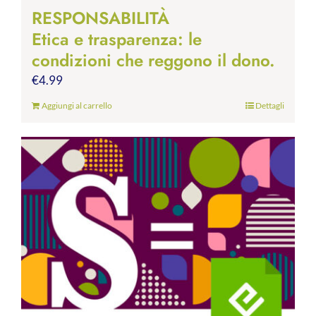
RESPONSABILITÀ
Etica e trasparenza: le
condizioni che reggono il dono.
€
4.99
Aggiungi al carrello
Dettagli