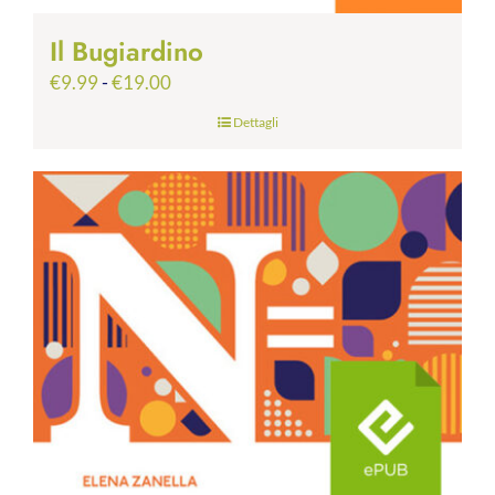
Il Bugiardino
Fascia
€
9.99
-
€
19.00
di
Dettagli
prezzo:
da
€9.99
a
€19.00