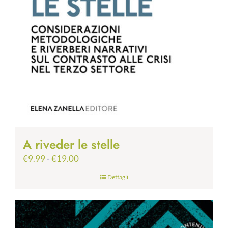
A riveder le stelle
Fascia
€
9.99
-
€
19.00
di
Dettagli
prezzo:
da
€9.99
a