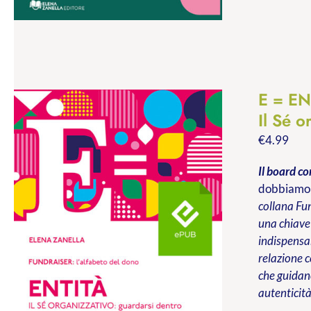
E = EN
Il Sé o
€
4.99
Il board co
dobbiamo s
collana Fun
una chiave 
indispensab
relazione c
che guidano
autenticità