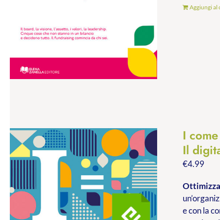
Aggiungi al 
I com
Il digi
€
4.99
Ottimizzar
un’organiz
e con la c