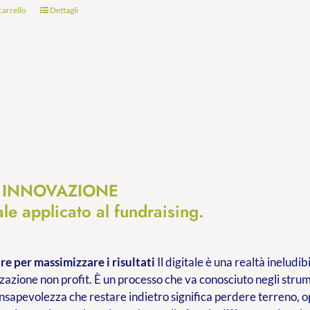
carrello
Dettagli
e INNOVAZIONE
tale applicato al fundraising.
e per massimizzare i risultati
Il digitale è una realtà inelud
zazione non profit. È un processo che va conosciuto negli stru
onsapevolezza che restare indietro significa perdere terreno, opp