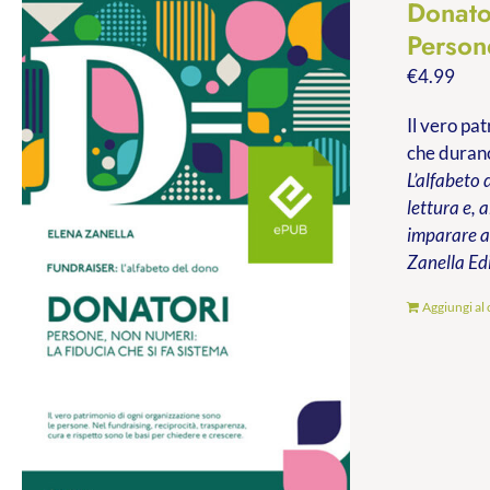
Donato
Persone
€
4.99
Il vero pa
che durano
L’alfabeto 
lettura e, 
imparare a 
Zanella Ed
Aggiungi al 