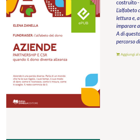
costruito -
L’alfabeto 
lettura e, 
imparare a 
A di questo
percorso di
Aggiungi al 