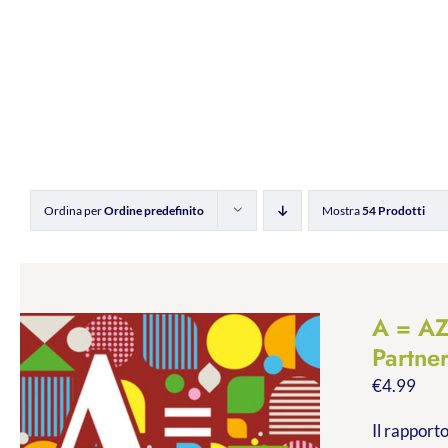
Ordina per
Ordine predefinito
Mostra
54 Prodotti
A = A
Partne
€
4.99
Il rapporto