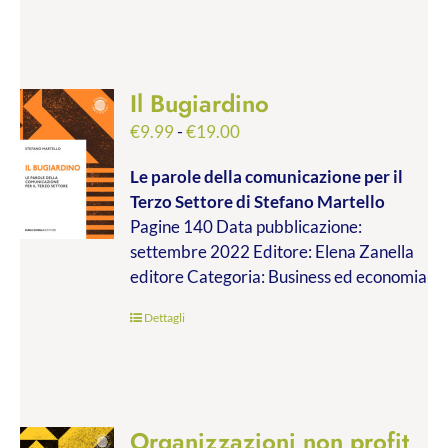
Il Bugiardino
Fascia
€
9.99
-
€
19.00
di
Le parole della comunicazione per il
prezzo:
Terzo Settore
di Stefano Martello
da
Pagine 140 Data pubblicazione:
€9.99
settembre 2022 Editore: Elena Zanella
a
editore Categoria: Business ed economia
€19.00
Dettagli
Organizzazioni non profit