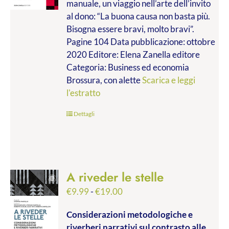
manuale, un viaggio nell’arte dell’invito
€9.99
al dono: “La buona causa non basta più.
a
Bisogna essere bravi, molto bravi”.
€14.00
Pagine 104 Data pubblicazione: ottobre
2020 Editore: Elena Zanella editore
Categoria: Business ed economia
Brossura, con alette
Scarica e leggi
l'estratto
Dettagli
A riveder le stelle
Fascia
€
9.99
-
€
19.00
di
Considerazioni metodologiche e
prezzo:
riverberi narrativi sul contrasto alle