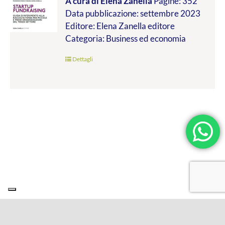
A cura di Elena Zanella
Pagine: 352
prezzo:
Data pubblicazione: settembre 2023
da
Editore: Elena Zanella editore
€24.99
Categoria: Business ed economia
a
€45.00
Dettagli