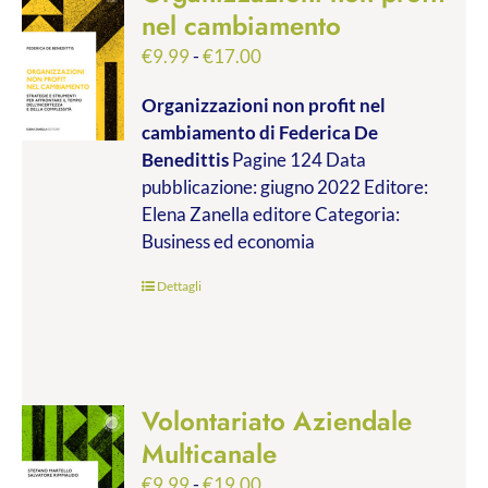
nel cambiamento
Fascia
€
9.99
-
€
17.00
di
Organizzazioni non profit nel
prezzo:
cambiamento
di Federica De
da
Benedittis
Pagine 124 Data
€9.99
pubblicazione: giugno 2022 Editore:
a
Elena Zanella editore Categoria:
€17.00
Business ed economia
Dettagli
Volontariato Aziendale
Multicanale
Fascia
€
9.99
-
€
19.00