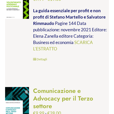
di
La guida essenziale per profit e non
prezzo:
profit
di Stefano Martello e Salvatore
da
Rimmaudo
Pagine 144 Data
€9.99
pubblicazione: novembre 2021 Editore:
a
Elena Zanella editore Categoria:
€19.00
Business ed economia
SCARICA
L'ESTRATTO
Dettagli
Comunicazione e
Advocacy per il Terzo
settore
Fascia
€
9.99
-
€
28.00