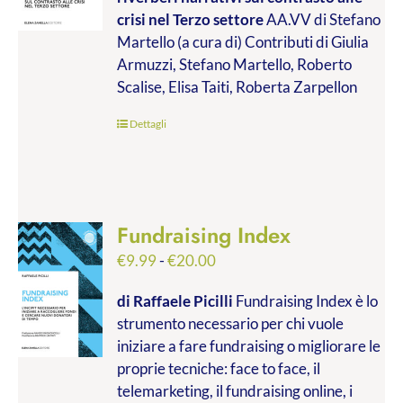
da
crisi nel Terzo settore
AA.VV di Stefano
€9.99
Martello (a cura di) Contributi di Giulia
a
Armuzzi, Stefano Martello, Roberto
€19.00
Scalise, Elisa Taiti, Roberta Zarpellon
Dettagli
Fundraising Index
Fascia
€
9.99
-
€
20.00
di
di Raffaele Picilli
Fundraising Index è lo
prezzo:
strumento necessario per chi vuole
da
iniziare a fare fundraising o migliorare le
€9.99
proprie tecniche: face to face, il
a
telemarketing, il fundraising online, i
€20.00