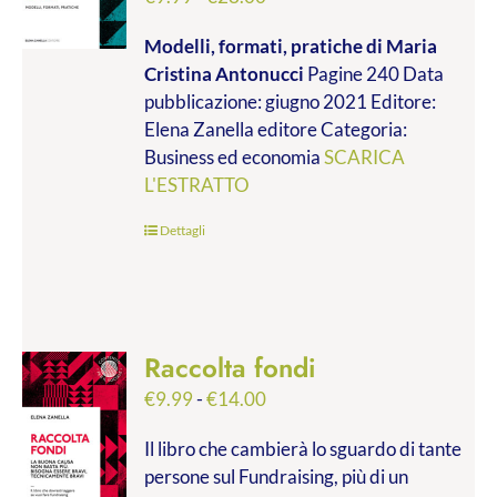
di
Modelli, formati, pratiche
di Maria
prezzo:
Cristina Antonucci
Pagine 240 Data
da
pubblicazione: giugno 2021 Editore:
€9.99
Elena Zanella editore Categoria:
a
Business ed economia
SCARICA
€28.00
L'ESTRATTO
Dettagli
Raccolta fondi
Fascia
€
9.99
-
€
14.00
di
Il libro che cambierà lo sguardo di tante
prezzo:
persone sul Fundraising, più di un
da