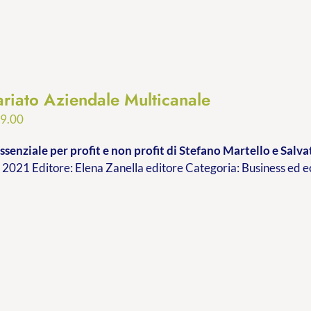
ariato Aziendale Multicanale
Fascia
9.00
di
ssenziale per profit e non profit
di Stefano Martello e Sal
prezzo:
2021 Editore: Elena Zanella editore Categoria: Business ed
da
€9.99
a
€19.00