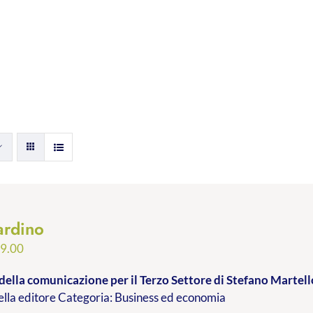
ardino
Fascia
9.00
di
della comunicazione per il Terzo Settore
di Stefano Martell
prezzo:
lla editore Categoria: Business ed economia
da