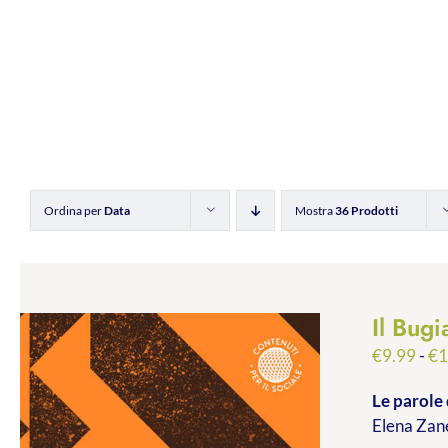
Ordina per
Data
Mostra
36 Prodotti
Il Bugi
€
9.99
-
€
1
Le parole 
Elena Zane