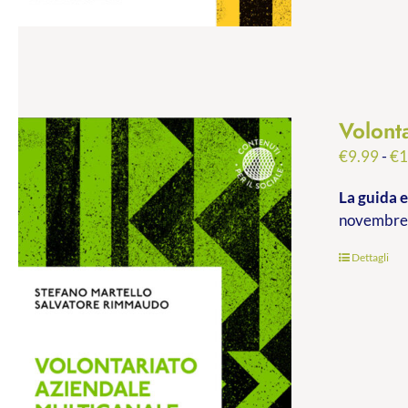
Volont
€
9.99
-
€
1
La guida e
novembre 
Dettagli