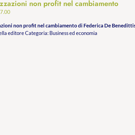
zzazioni non profit nel cambiamento
Fascia
7.00
di
zioni non profit nel cambiamento
di Federica De Beneditti
prezzo:
ella editore Categoria: Business ed economia
da
€9.99
a
€17.00