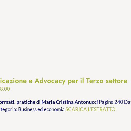
cazione e Advocacy per il Terzo settore
Fascia
8.00
di
ormati, pratiche
di Maria Cristina Antonucci
Pagine 240 Dat
prezzo:
ategoria: Business ed economia
SCARICA L'ESTRATTO
da
€9.99
a