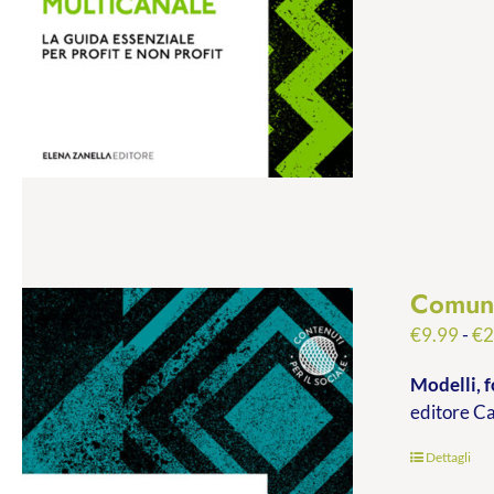
Comuni
€
9.99
-
€
2
Modelli, f
editore C
Dettagli