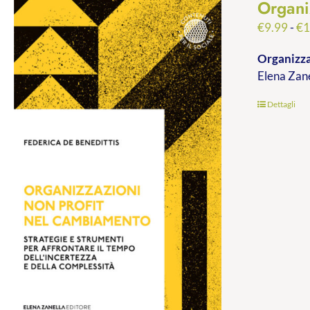
Organi
€
9.99
-
€
1
Organizza
Elena Zan
Dettagli