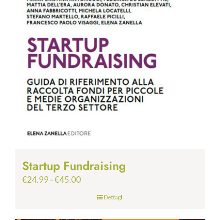
Startup Fundraising
Fascia
€
24.99
-
€
45.00
di
Dettagli
prezzo:
da