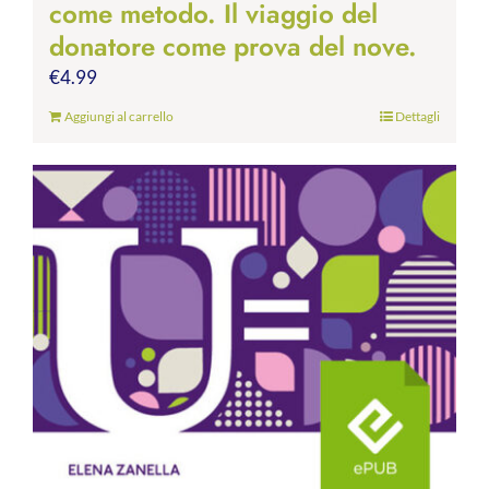
come metodo. Il viaggio del
donatore come prova del nove.
€
4.99
Aggiungi al carrello
Dettagli