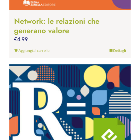
Network: le relazioni che
generano valore
€
4.99
Aggiungi al carrello
Dettagli