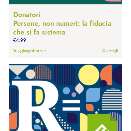
Donatori
Persone, non numeri: la fiducia
che si fa sistema
€
4.99
Aggiungi al carrello
Dettagli