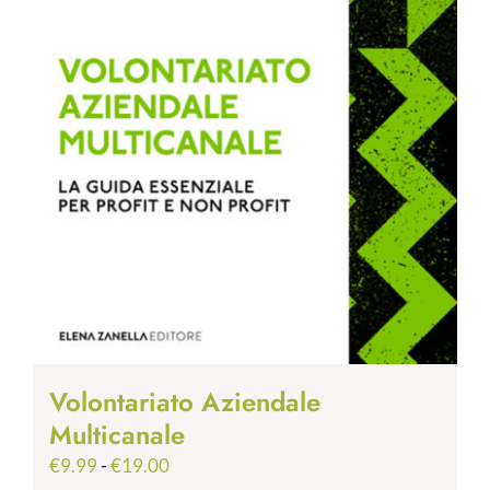
Volontariato Aziendale
Multicanale
Fascia
€
9.99
-
€
19.00