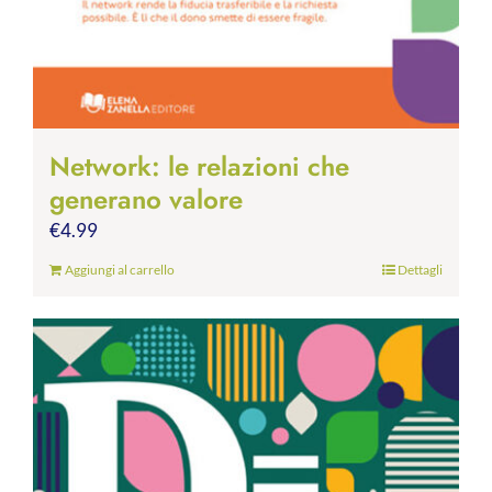
Network: le relazioni che
generano valore
€
4.99
Aggiungi al carrello
Dettagli