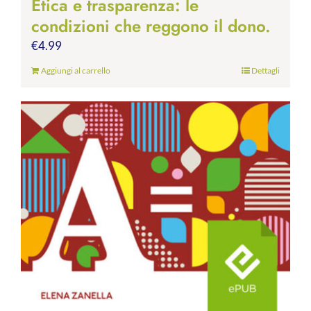
Etica e trasparenza: le
condizioni che reggono il dono.
€
4.99
Aggiungi al carrello
Dettagli