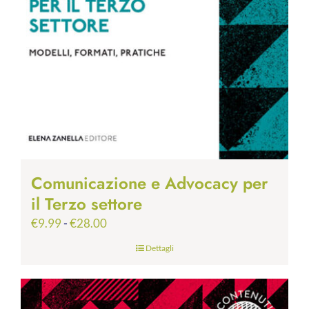
Comunicazione e Advocacy per
il Terzo settore
Fascia
€
9.99
-
€
28.00
di
Dettagli
prezzo:
da
€9.99
a