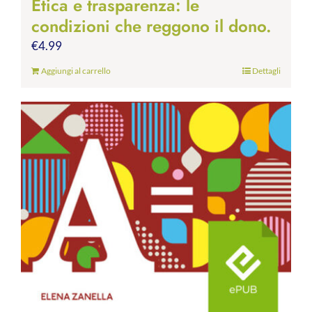
Etica e trasparenza: le
condizioni che reggono il dono.
€
4.99
Aggiungi al carrello
Dettagli