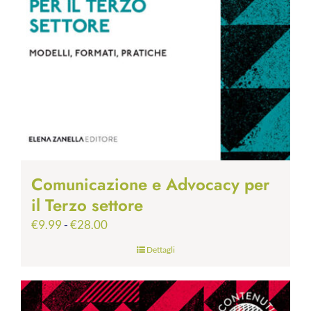
Comunicazione e Advocacy per
il Terzo settore
Fascia
€
9.99
-
€
28.00
di
Dettagli
prezzo:
da
€9.99
a