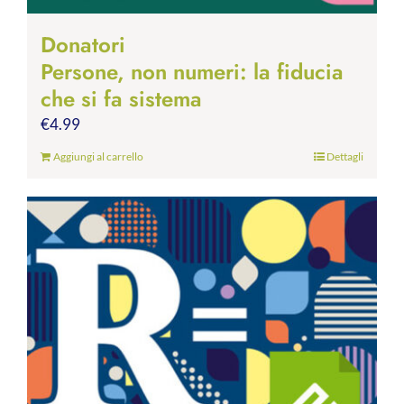
Donatori
Persone, non numeri: la fiducia
che si fa sistema
€
4.99
Aggiungi al carrello
Dettagli