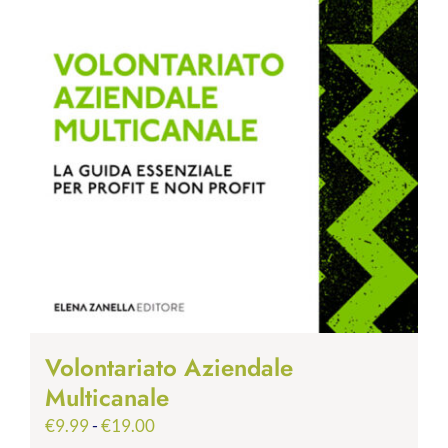
Volontariato Aziendale
Multicanale
Fascia
€
9.99
-
€
19.00