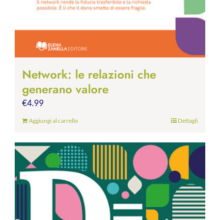
Network: le relazioni che
generano valore
€
4.99
Aggiungi al carrello
Dettagli