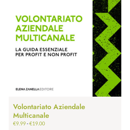
Volontariato Aziendale
Multicanale
Fascia
€
9.99
-
€
19.00