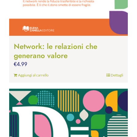
Network: le relazioni che
generano valore
€
4.99
Aggiungi al carrello
Dettagli