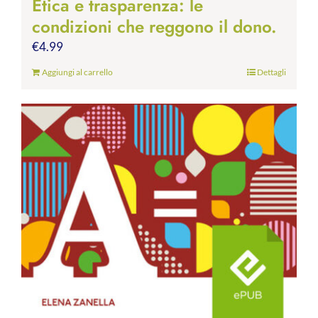
Etica e trasparenza: le
condizioni che reggono il dono.
€
4.99
Aggiungi al carrello
Dettagli