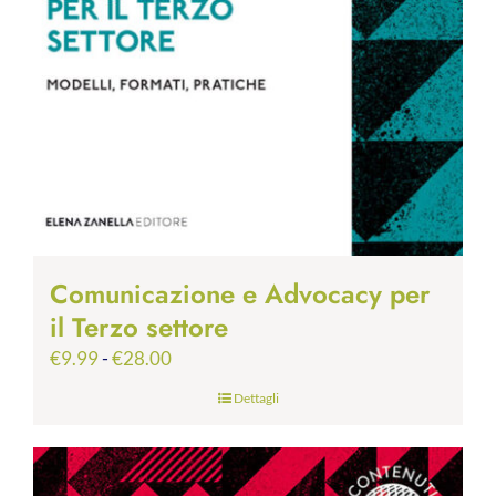
Comunicazione e Advocacy per
il Terzo settore
Fascia
€
9.99
-
€
28.00
di
Dettagli
prezzo:
da
€9.99
a