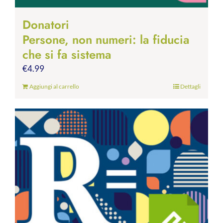
Donatori
Persone, non numeri: la fiducia
che si fa sistema
€
4.99
Aggiungi al carrello
Dettagli