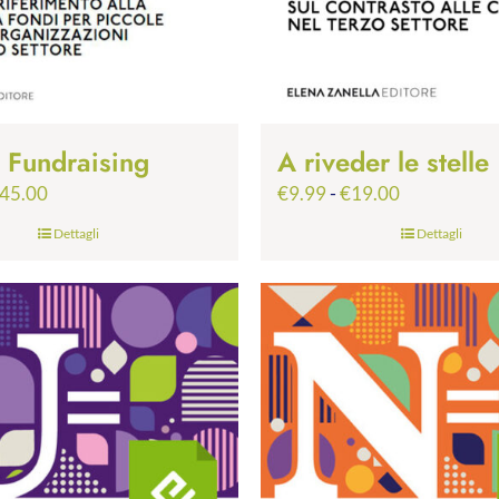
p Fundraising
A riveder le stelle
Fascia
Fascia
45.00
€
9.99
-
€
19.00
di
di
Dettagli
Dettagli
prezzo:
prezzo:
da
da
€24.99
€9.99
a
a
€45.00
€19.00