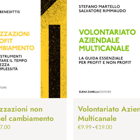
zzazioni non
Volontariato Azie
 nel cambiamento
Multicanale
Fascia
Fascia
7.00
€
9.99
-
€
19.00
di
di