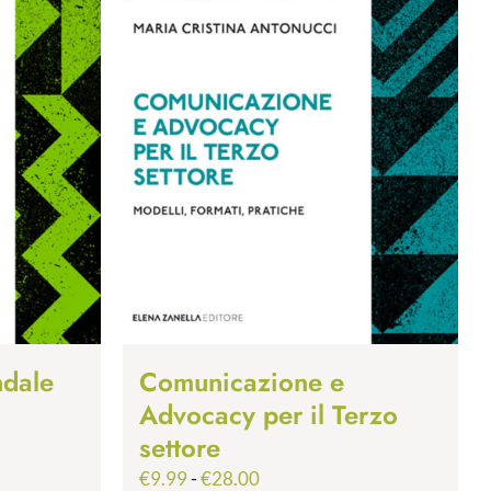
ndale
Comunicazione e
Advocacy per il Terzo
settore
Fascia
€
9.99
-
€
28.00