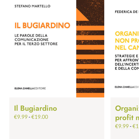
Il Bugiardino
Organi
profit
Fascia
€
9.99
-
€
19.00
di
€
9.99
-
€
1
prezzo: