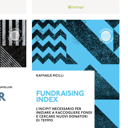
di
Dettagli
prezzo:
da
€9.99
a
€28.00