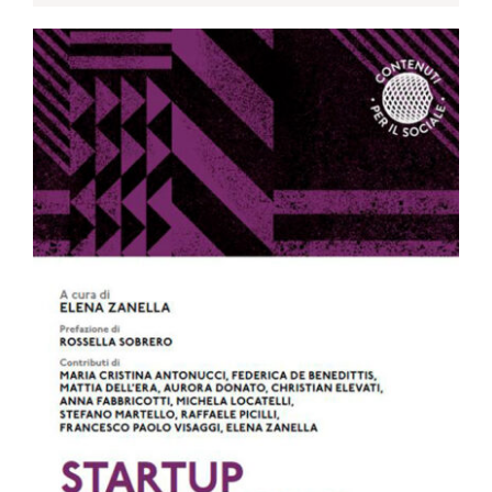
da
€9.99
a
€14.00