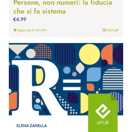
Persone, non numeri: la fiducia
che si fa sistema
€
4.99
Aggiungi al carrello
Dettagli