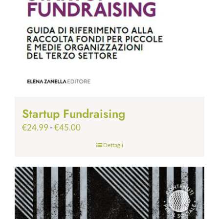
Startup Fundraising
Fascia
€
24.99
-
€
45.00
di
Dettagli
prezzo:
da
€24.99
a
€45.00