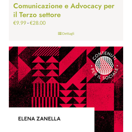
Comunicazione e Advocacy per
il Terzo settore
Fascia
€
9.99
-
€
28.00
di
Dettagli
prezzo:
da
€9.99
a
€28.00