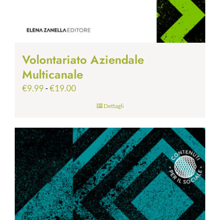
Volontariato Aziendale
Multicanale
Fascia
€
9.99
-
€
19.00
di
Dettagli
prezzo:
da
€9.99
a
€19.00