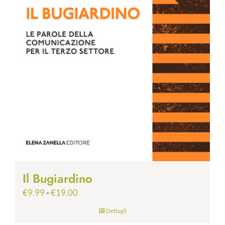
Il Bugiardino
Fascia
€
9.99
-
€
19.00
di
Dettagli
prezzo: