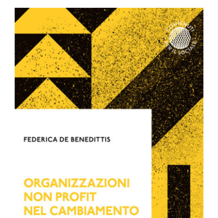
da
€9.99
a
€19.00