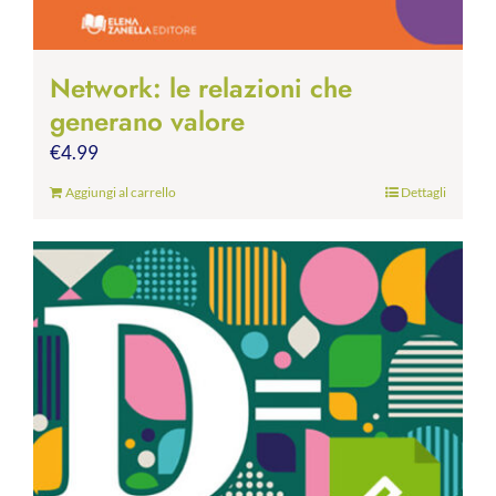
Network: le relazioni che
generano valore
€
4.99
Aggiungi al carrello
Dettagli