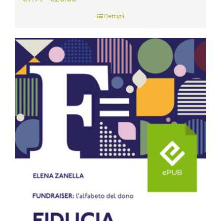
di
Dettagli
prezzo:
da
€9.99
a
€20.00