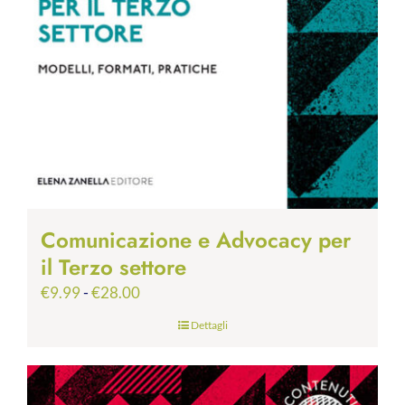
Comunicazione e Advocacy per
il Terzo settore
Fascia
€
9.99
-
€
28.00
di
Dettagli
prezzo:
da
€9.99
a