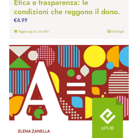
Etica e trasparenza: le
condizioni che reggono il dono.
€
4.99
Aggiungi al carrello
Dettagli