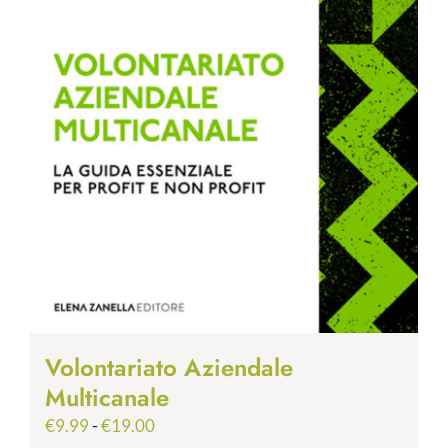
Volontariato Aziendale
Multicanale
Fascia
€
9.99
-
€
19.00