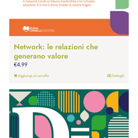
Network: le relazioni che
generano valore
€
4.99
Aggiungi al carrello
Dettagli