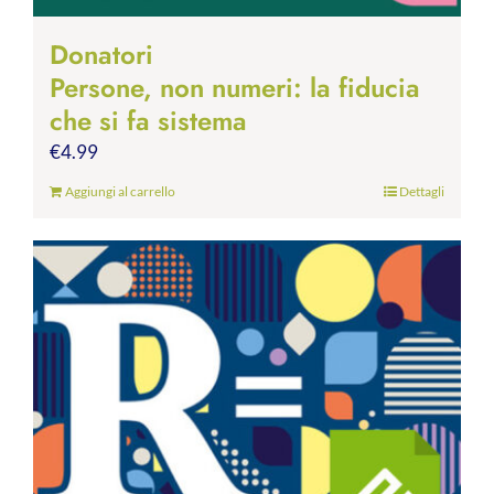
Donatori
Persone, non numeri: la fiducia
che si fa sistema
€
4.99
Aggiungi al carrello
Dettagli